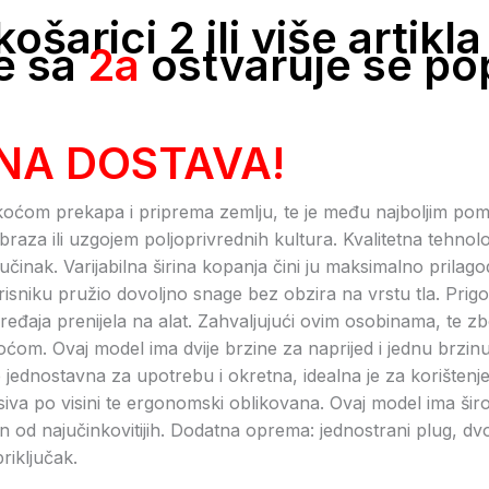
ošarici 2 ili više artik
e sa
2a
ostvaruje se po
NA DOSTAVA!
ćom prekapa i priprema zemlju, te je među najboljim pomaga
raza ili uzgojem poljoprivrednih kultura. Kvalitetna tehnol
učinak. Varijabilna širina kopanja čini ju maksimalno prilag
orisniku pružio dovoljno snage bez obzira na vrstu tla. Pri
uređaja prenijela na alat. Zahvaljujući ovim osobinama, te 
akoćom. Ovaj model ima dvije brzine za naprijed i jednu brz
e jednostavna za upotrebu i okretna, idealna je za korišten
va po visini te ergonomski oblikovana. Ovaj model ima širo
n od najučinkovitijih. Dodatna oprema: jednostrani plug, dvos
riključak.