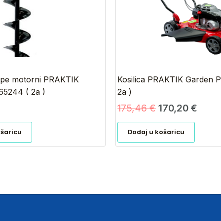
upe motorni PRAKTIK
Kosilica PRAKTIK Garden 
65244 ( 2a )
2a )
175,46
€
170,20
€
ošaricu
Dodaj u košaricu