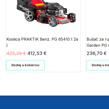
Kosilica PRAKTIK Benz. PG 65410 ( 2a
Bušač za r
)
Garden PG 
425,29
€
412,53
€
236,70
€
Dodaj u košaricu
Dodaj u k