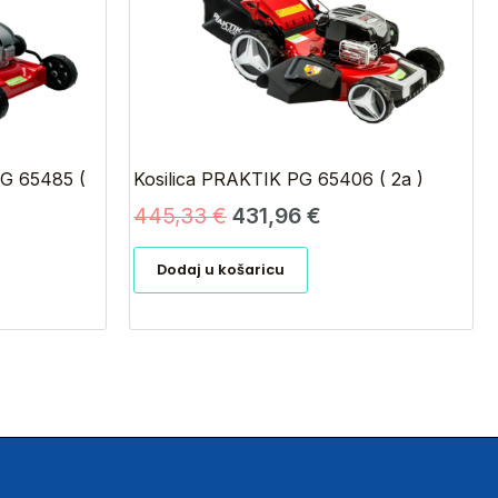
PG 65485 (
Kosilica PRAKTIK PG 65406 ( 2a )
445,33
€
431,96
€
Dodaj u košaricu