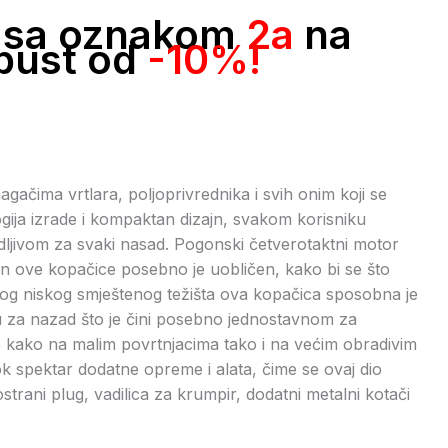
la sa oznakom
2a
na
pust od
-10%!
čima vrtlara, poljoprivrednika i svih onim koji se
ogija izrade i kompaktan dizajn, svakom korisniku
odljivom za svaki nasad. Pogonski četverotaktni motor
gon ove kopačice posebno je uobličen, kako bi se što
zbog niskog smještenog težišta ova kopačica sposobna je
inu za nazad što je čini posebno jednostavnom za
je kako na malim povrtnjacima tako i na većim obradivim
k spektar dodatne opreme i alata, čime se ovaj dio
trani plug, vadilica za krumpir, dodatni metalni kotači