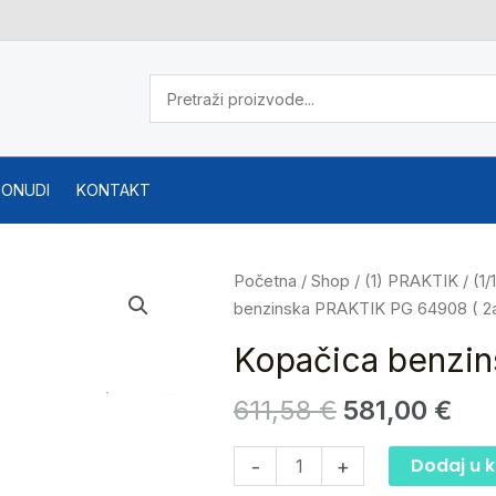
PONUDI
KONTAKT
Izvorna
Tre
Kopačica
Početna
/
Shop
/
(1) PRAKTIK
/
(1/
cijena
cij
benzinska
benzinska PRAKTIK PG 64908 ( 2a
bila
je:
PRAKTIK
Kopačica benzin
je:
581
PG
611,58 €.
64908
611,58
€
581,00
€
(
2a
Dodaj u 
-
+
)