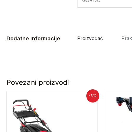
GORIVO
Dodatne informacije
Proizvođač
Prak
Povezani proizvodi
Izvorna
Trenutna
-3%
cijena
cijena
bila
je:
je:
412,53 €.
425,29 €.