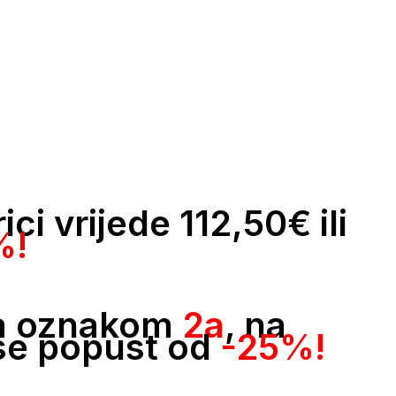
ci vrijede 112,50€ ili
%!
 sa oznakom
2a
, na
se popust od
-25%!