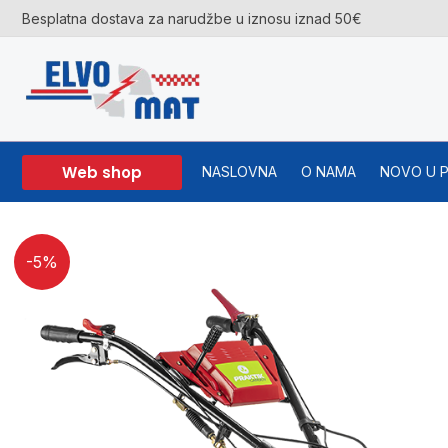
Skip
Besplatna dostava za narudžbe u iznosu iznad 50€
to
content
Web shop
NASLOVNA
O NAMA
NOVO U 
-5%