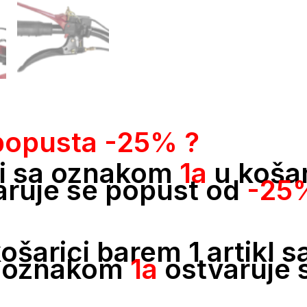
popusta -25% ?
li sa oznakom
1
a
u košari
aruje se popust od
-25
košarici barem 1 artikl
a oznakom
1a
ostvaruje 