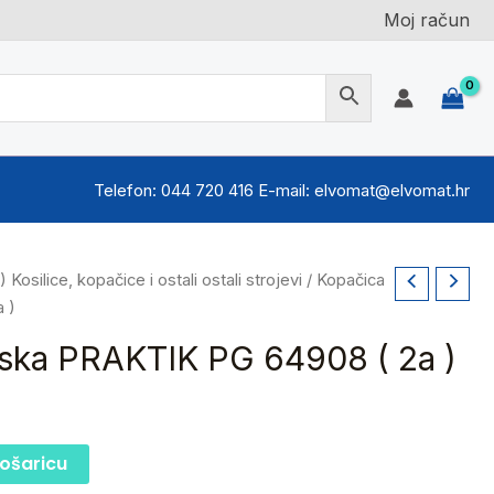
Moj račun
Telefon: 044 720 416 E-mail: elvomat@elvomat.hr
nutna
1) Kosilice, kopačice i ostali ostali strojevi
/ Kopačica
ena
 )
ska PRAKTIK PG 64908 ( 2a )
,00 €.
košaricu