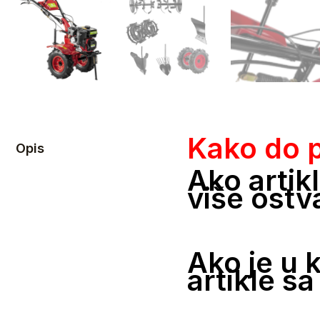
Kako do 
Opis
Ako artik
više ostv
Ako je u 
artikle s