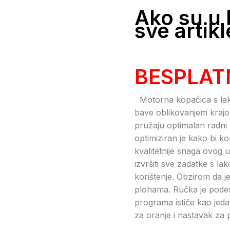
Ako su u k
sve artikl
BESPLAT
Motorna kopačica s lako
bave oblikovanjem krajob
pružaju optimalan radni 
optimiziran je kako bi k
kvalitetnije snaga ovog 
izvršiti sve zadatke s l
korištenje. Obzirom da j
plohama. Ručka je podesi
programa ističe kao jeda
za oranje i nastavak za p