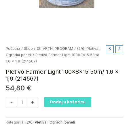
Pletivo
Početna
/
Shop
/
(2) VRTNI PROGRAM
/
(2/6) Pletiva i
Farmer
Ogradni paneli
/ Pletivo Farmer Light 100x8x15 50m/
Light
1.6 x 1,9 (214567)
100x8x15
Pletivo Farmer Light 100x8x15 50m/ 1.6 x
50m/
1,9 (214567)
1.6
54,80
€
x
1,9
(214567)
-
+
Dodaj u košaricu
količina
Kategorija:
(2/6) Pletiva i Ogradni paneli