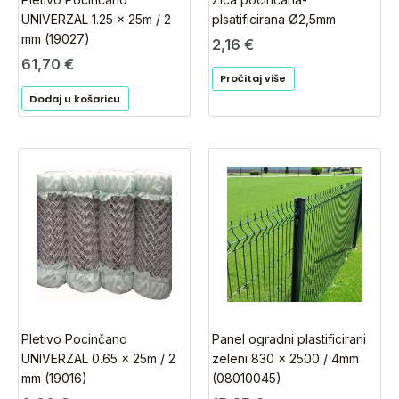
plsatificirana Ø2,5mm
UNIVERZAL 1.25 x 25m / 2
mm (19027)
2,16
€
61,70
€
Pročitaj više
Dodaj u košaricu
Pletivo Pocinčano
Panel ogradni plastificirani
UNIVERZAL 0.65 x 25m / 2
zeleni 830 x 2500 / 4mm
mm (19016)
(08010045)