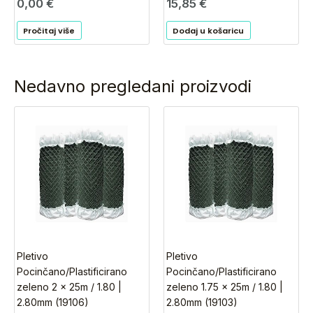
0,00
€
15,85
€
Pročitaj više
Dodaj u košaricu
Nedavno pregledani proizvodi
Pletivo
Pletivo
Pocinčano/Plastificirano
Pocinčano/Plastificirano
zeleno 2 x 25m / 1.80 |
zeleno 1.75 x 25m / 1.80 |
2.80mm (19106)
2.80mm (19103)