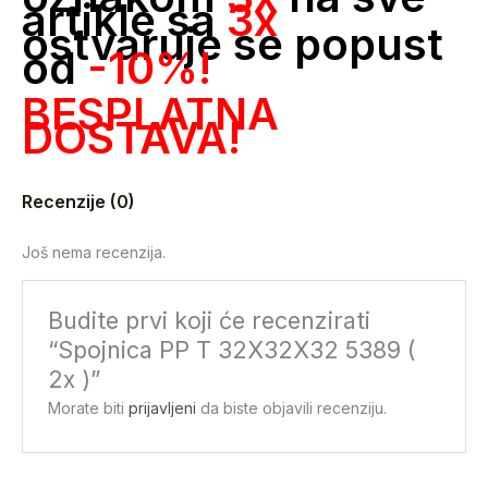
artikle sa
3x
ostvaruje se popust
od
-10%!
BESPLATNA
DOSTAVA!
Recenzije (0)
Još nema recenzija.
Budite prvi koji će recenzirati
“Spojnica PP T 32X32X32 5389 (
2x )”
Morate biti
prijavljeni
da biste objavili recenziju.