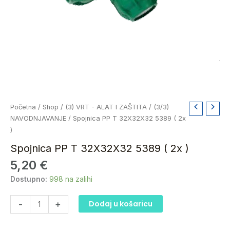
Spojnica
Početna
/
Shop
/
(3) VRT - ALAT I ZAŠTITA
/
(3/3)
PP
NAVODNJAVANJE
/ Spojnica PP T 32X32X32 5389 ( 2x
T
)
32X32X32
Spojnica PP T 32X32X32 5389 ( 2x )
5389
5,20
€
(
2x
Dostupno:
998 na zalihi
)
količina
-
+
Dodaj u košaricu