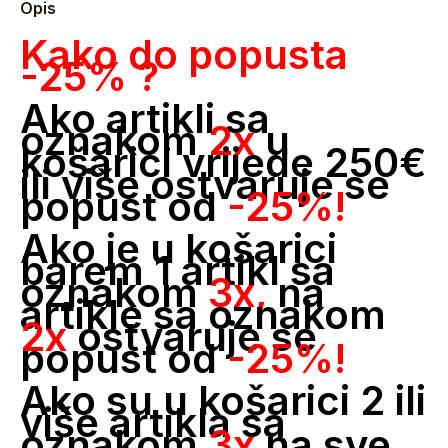
Opis
Kako do popusta
-25% ?
Ako artikli sa
oznakom
2x
u
košarici vrijede 250€
ili više ostvaruje se
popust od
-25%!
Ako je u košarici
barem 1 artikl sa
oznakom
3x,
na
artikle sa oznakom
2x
ostvaruje se
popust od
-25%!
Ako su u košarici 2 ili
više artikla sa
oznakom
3x
na sve