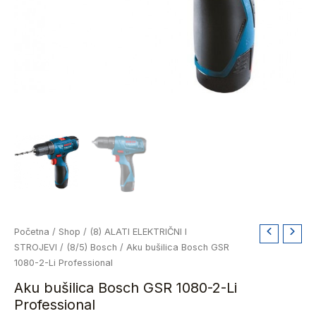
Aku
Početna
/
Shop
/
(8) ALATI ELEKTRIČNI I
bušilica
STROJEVI
/
(8/5) Bosch
/ Aku bušilica Bosch GSR
Bosch
1080-2-Li Professional
GSR
Aku bušilica Bosch GSR 1080-2-Li
1080-
Professional
2-