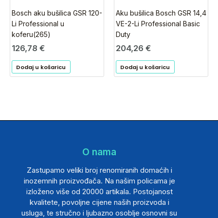
Bosch aku bušilica GSR 120-
Aku bušilica Bosch GSR 14,4
Li Professional u
VE-2-Li Professional Basic
koferu(265)
Duty
126,78
€
204,26
€
Dodaj u košaricu
Dodaj u košaricu
O nama
Zastupamo veliki broj renomiranih domaćih i
inozemnih proizvođača. Na našim policama je
izloženo više od 20000 artikala. Postojanost
kvalitete, povoljne cijene naših proizvoda i
usluga, te stručno i ljubazno osoblje osnovni su