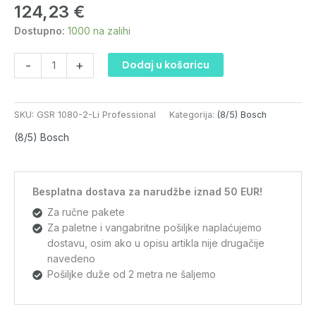
124,23
€
Li
Professional
Dostupno:
1000 na zalihi
količina
-
+
Dodaj u košaricu
SKU:
GSR 1080-2-Li Professional
Kategorija:
(8/5) Bosch
(8/5) Bosch
Besplatna dostava za narudžbe iznad 50 EUR!
Za ručne pakete
Za paletne i vangabritne pošiljke naplaćujemo
dostavu, osim ako u opisu artikla nije drugačije
navedeno
Pošiljke duže od 2 metra ne šaljemo