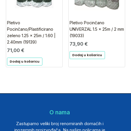
Pletivo
Pletivo Pocinčano
Pocinčano/Plastificirano
UNIVERZAL 1.5 x 25m / 2 mm
zeleno 1.25 x 25m / 1.60 |
(19033)
2.40mm (19139)
73,90
€
71,00
€
Dodaj u košaricu
Dodaj u košaricu
O nama
Zastupamo veliki broj renomiranih domaćih i
inozemnih proizvođača. Na našim policama je