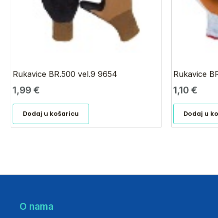
Rukavice BR.500 vel.9 9654
Rukavice BR
1,99
€
1,10
€
Dodaj u košaricu
Dodaj u k
O nama