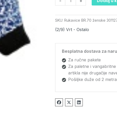
Dodaj u 
-
+
SKU:
Rukavice BR.70 ženske 30112
(2/9) Vrt - Ostalo
Besplatna dostava za naru
Za ručne pakete
Za paletne i vangabritne
artikla nije drugačije na
Pošiljke duže od 2 metra