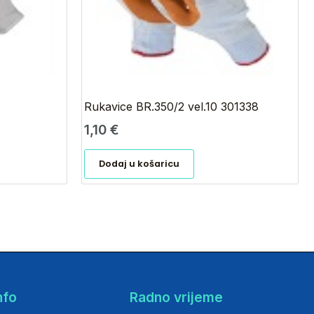
Rukavice BR.350/2 vel.10 301338
1,10
€
Dodaj u košaricu
nfo
Radno vrijeme