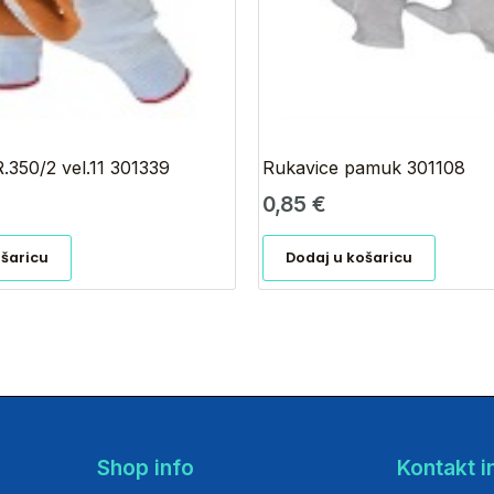
.350/2 vel.11 301339
Rukavice pamuk 301108
0,85
€
ošaricu
Dodaj u košaricu
Shop info
Kontakt i