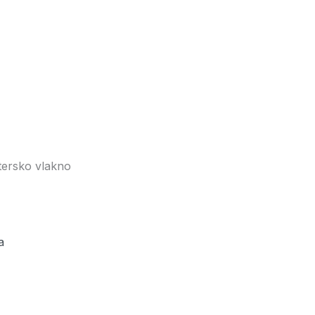
tersko vlakno
a