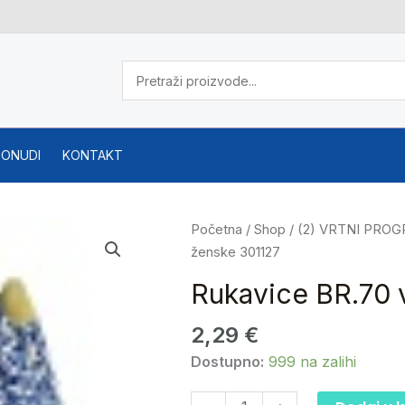
PONUDI
KONTAKT
Rukavice
Početna
/
Shop
/
(2) VRTNI PRO
BR.70
ženske 301127
vel.8
Rukavice BR.70 
ženske
301127
2,29
€
količina
Dostupno:
999 na zalihi