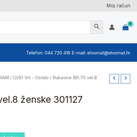
Moj račun
Telefon: 044 720 416 E-mail: elvomat@elvomat.hr
GRAM
/
(2/9) Vrt - Ostalo
/ Rukavice BR.70 vel.8
vel.8 ženske 301127