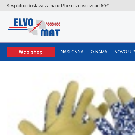
Skip
Besplatna dostava za narudžbe u iznosu iznad 50€
to
content
Web shop
NASLOVNA
O NAMA
NOVO U 