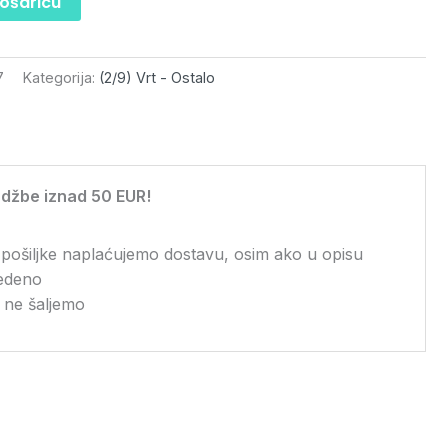
košaricu
7
Kategorija:
(2/9) Vrt - Ostalo
džbe iznad 50 EUR!
 pošiljke naplaćujemo dostavu, osim ako u opisu
vedeno
 ne šaljemo