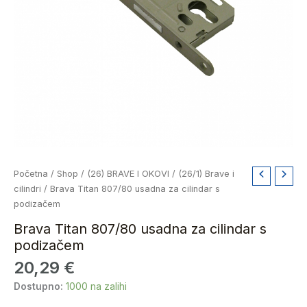
Brava
Početna
/
Shop
/
(26) BRAVE I OKOVI
/
(26/1) Brave i
Titan
cilindri
/ Brava Titan 807/80 usadna za cilindar s
807/80
podizačem
usadna
Brava Titan 807/80 usadna za cilindar s
za
podizačem
cilindar
20,29
€
s
podizačem
Dostupno:
1000 na zalihi
količina