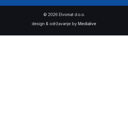
© 2026 Elvomat d.o.o.
design & održavanje by
Medialive