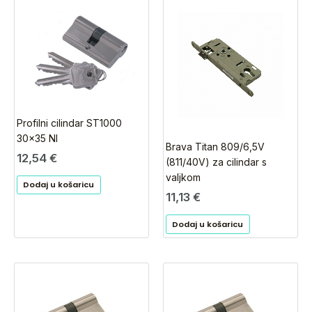
Profilni cilindar ST1000
30×35 NI
Brava Titan 809/6,5V
12,54
€
(811/40V) za cilindar s
valjkom
Dodaj u košaricu
11,13
€
Dodaj u košaricu