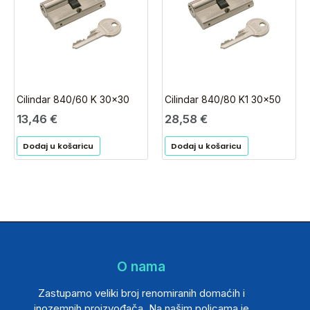
Cilindar 840/60 K 30×30
Cilindar 840/80 K1 30×50
13,46
€
28,58
€
Dodaj u košaricu
Dodaj u košaricu
O nama
Zastupamo veliki broj renomiranih domaćih i
inozemnih proizvođača. Na našim policama je