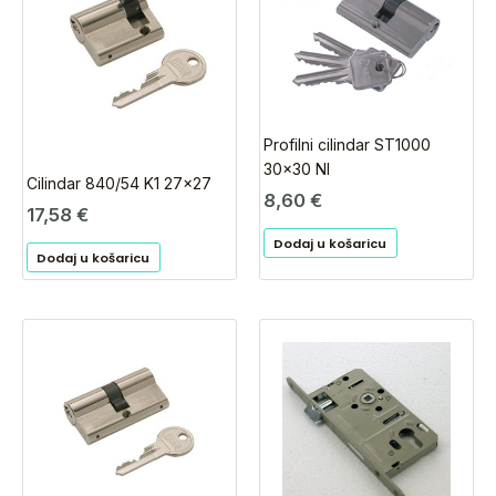
Profilni cilindar ST1000
30×30 NI
Cilindar 840/54 K1 27×27
8,60
€
17,58
€
Dodaj u košaricu
Dodaj u košaricu