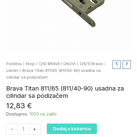
Brava
Početna
/
Shop
/
(26) BRAVE I OKOVI
/
(26/1) Brave i
Titan
cilindri
/ Brava Titan 811/65 (811/40-90) usadna za
811/65
cilindar sa podizačem
(811/40-
Brava Titan 811/65 (811/40-90) usadna za
90)
cilindar sa podizačem
usadna
12,83
€
za
cilindar
Dostupno:
1000 na zalihi
sa
podizačem
-
+
Dodaj u košaricu
količina