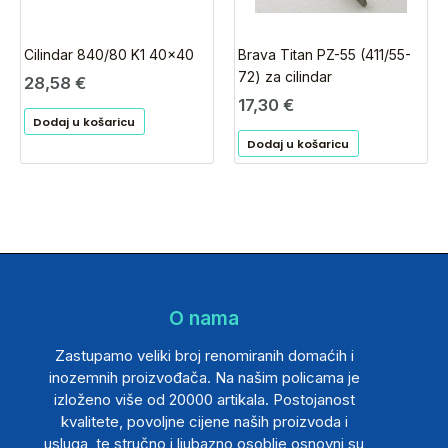
Cilindar 840/80 K1 40×40
Brava Titan PZ-55 (411/55-
72) za cilindar
28,58
€
17,30
€
Dodaj u košaricu
Dodaj u košaricu
O nama
Zastupamo veliki broj renomiranih domaćih i
inozemnih proizvođača. Na našim policama je
izloženo više od 20000 artikala. Postojanost
kvalitete, povoljne cijene naših proizvoda i
usluga, te stručno i ljubazno osoblje osnovni su