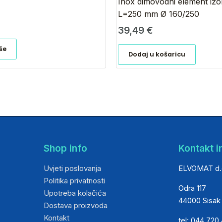
Inox dimovodni element izol
L=250 mm Ø 160/250
39,49
€
iše
Dodaj u košaricu
Shop info
Kontakt i
Uvjeti poslovanja
ELVOMAT d.
Politika privatnosti
Odra 117
Upotreba kolačića
44000 Sisak
Dostava proizvoda
Kontakt
tel: 044 720