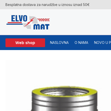
Skip
Besplatna dostava za narudžbe u iznosu iznad 50€
to
content
Web shop
NASLOVNA
O NAMA
NOVO U 