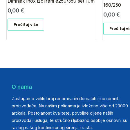
Dimnjak inox izolirani ø250/350 set 10m
160/250
0,00
€
0,00
€
Pročitaj više
Pročitaj v
O nama
Zastupamo veliki broj renomiranih domaćih i inozemnih
proizvođača. Na našim policama je izloženo više od 20000
artikala. Postojanost kvalitete, povoljne cijene naših
proizvoda i usluga, te stručno i ljubazno osoblje osnovni su
razlog našeg kontinuiranog širenja i rasta.