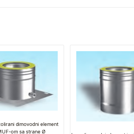
zolirani dimovodni element
 MUF-om sa strane Ø