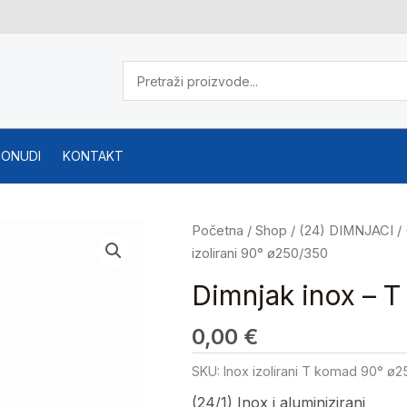
PONUDI
KONTAKT
Početna
/
Shop
/
(24) DIMNJACI
/
izolirani 90° ø250/350
Dimnjak inox – T
0,00
€
SKU:
Inox izolirani T komad 90° ø
(24/1) Inox i aluminizirani