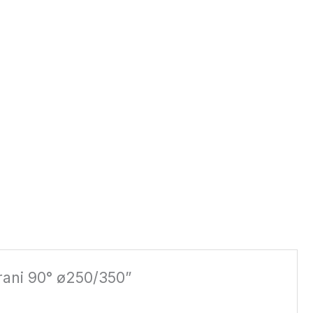
irani 90° ø250/350”