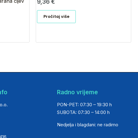
irana cijev
9,36
€
Pročitaj više
nfo
Radno vrijeme
o.o.
PON-PET: 07:30 – 19:30 h
SUBOTA: 07:30 – 14:00 h
Nedjelja i blagdani: ne radimo
 416