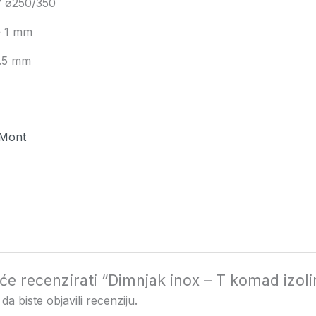
° ø250/350
– 1 mm
0.5 mm
-Mont
i će recenzirati “Dimnjak inox – T komad izol
da biste objavili recenziju.