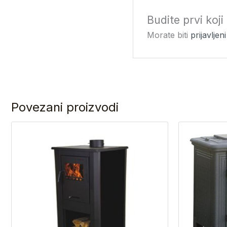
Budite prvi koj
Morate biti
prijavljeni
Povezani proizvodi
I
c
b
je
8