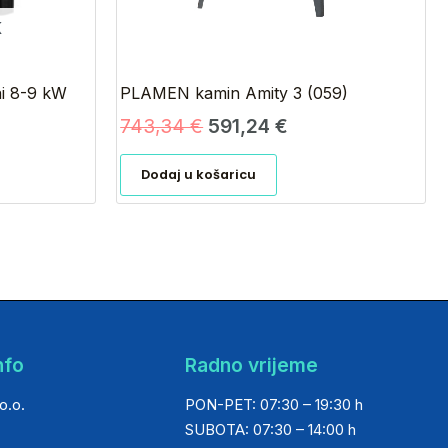
K
ni 8-9 kW
PLAMEN kamin Amity 3 (059)
743,34
€
591,24
€
Dodaj u košaricu
nfo
Radno vrijeme
o.o.
PON-PET: 07:30 – 19:30 h
SUBOTA: 07:30 – 14:00 h