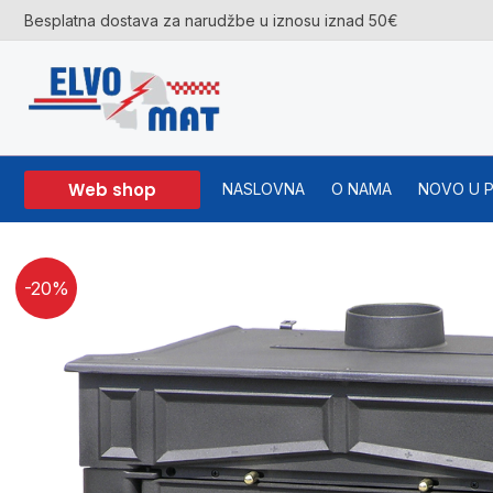
Skip
Besplatna dostava za narudžbe u iznosu iznad 50€
to
content
Web shop
NASLOVNA
O NAMA
NOVO U 
-20%