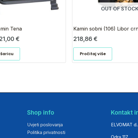
OUT OF STOC
min Tena
Kamin sobni (106) Libor cr
21,00
€
218,86
€
ošaricu
Pročitaj više
Shop info
Kontakt i
Uvjeti poslovanja
ELVOMAT d.
Politika privatnosti
Odra 117