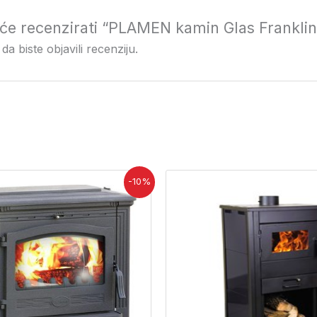
i će recenzirati “PLAMEN kamin Glas Franklin
da biste objavili recenziju.
zvorna
Trenutna
-10%
ijena
cijena
ila
je:
:
721,00 €.
01,13 €.