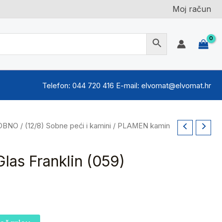
Moj račun
Telefon: 044 720 416 E-mail: elvomat@elvomat.hr
enutna
SOBNO
/
(12/8) Sobne peći i kamini
/ PLAMEN kamin
jena
as Franklin (059)
9,98 €.