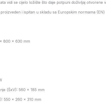
ta vidi se cijelo ložište što daje potpuni doživljaj otvorene 
 proizveden i ispitan u skladu sa Europskim normama (EN) i
0 x 800 x 630 mm
kW
enje (ŠxV): 560 x 185 mm
D): 550 x 260 x 310 mm