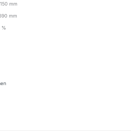
i 150 mm
 690 mm
1 %
men