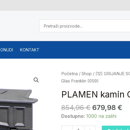
PONUDI
KONTAKT
Izvorna
Tr
PLAMEN
Početna
/
Shop
/
(12) GRIJANJE 
cijena
ci
kamin
Glas Franklin (059)
bila
je:
Glas
PLAMEN kamin Gl
je:
67
Franklin
854,96 €.
(059)
854,96
€
679,98
€
količina
Dostupno:
1000 na zalihi