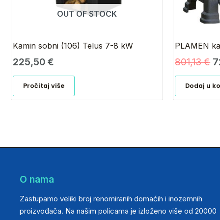
OUT OF STOCK
Kamin sobni (106) Telus 7-8 kW
PLAMEN ka
225,50
€
801,13
€
7
Pročitaj više
Dodaj u k
O nama
Zastupamo veliki broj renomiranih domaćih i inozemnih
proizvođača. Na našim policama je izloženo više od 20000