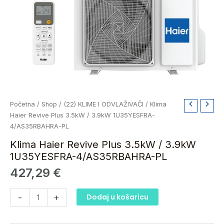
Klima
Početna
/
Shop
/
(22) KLIME I ODVLAŽIVAČI
/ Klima
Haier
Haier Revive Plus 3.5kW / 3.9kW 1U35YESFRA-
Revive
4/AS35RBAHRA-PL
Plus
Klima Haier Revive Plus 3.5kW / 3.9kW
3.5kW
1U35YESFRA-4/AS35RBAHRA-PL
/
427,29
€
3.9kW
1U35YESFRA-
4/AS35RBAHRA-
-
+
Dodaj u košaricu
PL
količina