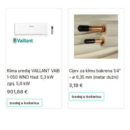
Klima uređaj VAILLANT VAIB
Cijev za klimu bakrena 1/4″
1-050 WNO hlađ. 5,3 kW
– ø 6,35 mm (metar dužni)
/grij. 5,6 kW
3,19
€
901,68
€
Dodaj u košaricu
Dodaj u košaricu