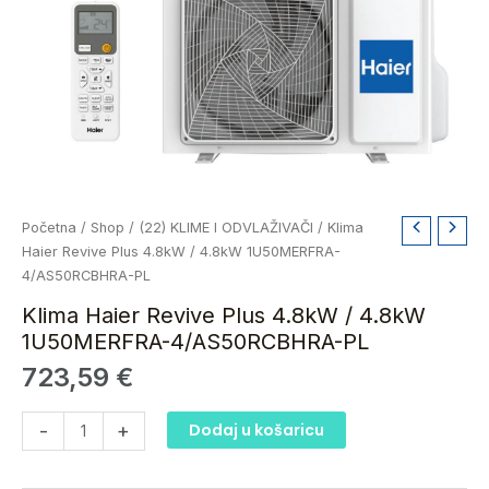
Klima
Početna
/
Shop
/
(22) KLIME I ODVLAŽIVAČI
/ Klima
Haier
Haier Revive Plus 4.8kW / 4.8kW 1U50MERFRA-
Revive
4/AS50RCBHRA-PL
Plus
Klima Haier Revive Plus 4.8kW / 4.8kW
4.8kW
1U50MERFRA-4/AS50RCBHRA-PL
/
723,59
€
4.8kW
1U50MERFRA-
4/AS50RCBHRA-
-
+
Dodaj u košaricu
PL
količina