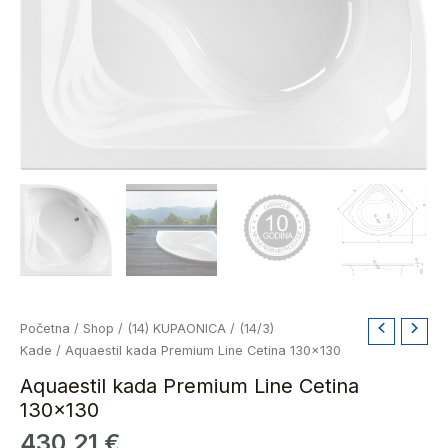
Aquaestil
Početna
/
Shop
/
(14) KUPAONICA
/
(14/3)
kada
Kade
/ Aquaestil kada Premium Line Cetina 130×130
Premium
Aquaestil kada Premium Line Cetina
Line
130×130
Cetina
430,21
€
130x130