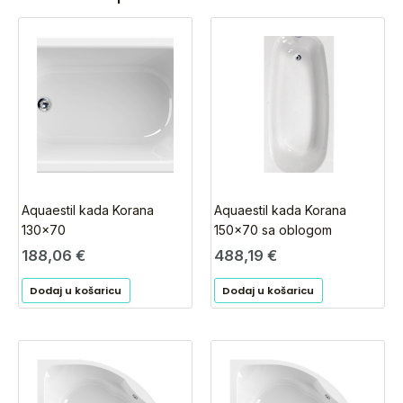
Aquaestil kada Korana
Aquaestil kada Korana
130×70
150×70 sa oblogom
188,06
€
488,19
€
Dodaj u košaricu
Dodaj u košaricu