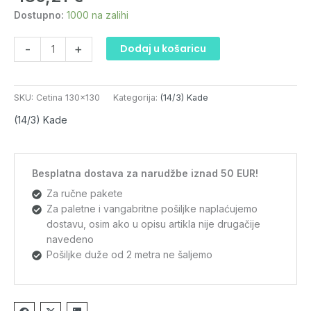
količina
Dostupno:
1000 na zalihi
-
+
Dodaj u košaricu
SKU:
Cetina 130x130
Kategorija:
(14/3) Kade
(14/3) Kade
Besplatna dostava za narudžbe iznad 50 EUR!
Za ručne pakete
Za paletne i vangabritne pošiljke naplaćujemo
dostavu, osim ako u opisu artikla nije drugačije
navedeno
Pošiljke duže od 2 metra ne šaljemo