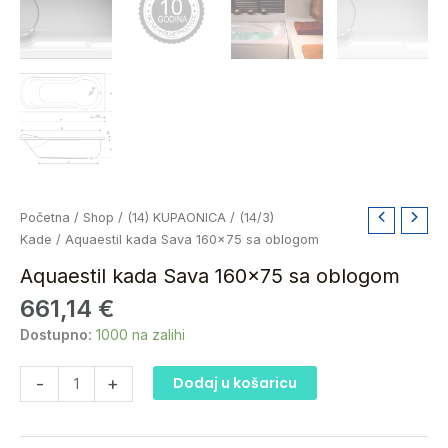
Aquaestil
Početna
/
Shop
/
(14) KUPAONICA
/
(14/3)
kada
Kade
/ Aquaestil kada Sava 160×75 sa oblogom
Sava
Aquaestil kada Sava 160×75 sa oblogom
160x75
661,14
€
sa
oblogom
Dostupno:
1000 na zalihi
količina
-
+
Dodaj u košaricu