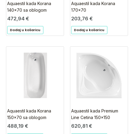
Aquaestil kada Korana
Aquaestil kada Korana
140×70 sa oblogom
170×70
472,94
€
203,76
€
Dodaj u košaricu
Dodaj u košaricu
Aquaestil kada Korana
Aquaestil kada Premium
150×70 sa oblogom
Line Cetina 150×150
488,19
€
620,81
€