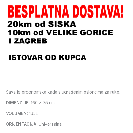
Sava je ergonomska kada s ugrađenim osloncima za ruke.
DIMENZIJE:
160 x 75 cm
VOLUMEN:
165L
ORIJENTACIJA:
Univerzalna