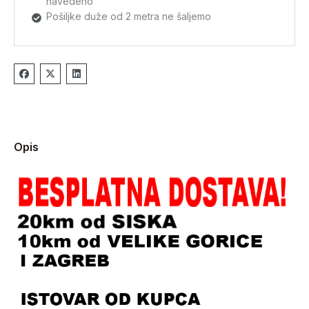
navedeno
Pošiljke duže od 2 metra ne šaljemo
Opis