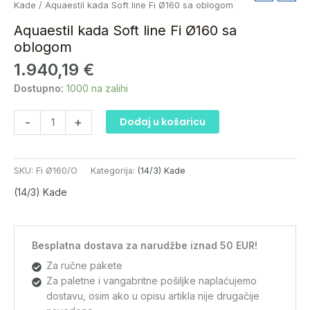
kada
Kade
/ Aquaestil kada Soft line Fi Ø160 sa oblogom
Soft
Aquaestil kada Soft line Fi Ø160 sa
line
oblogom
Fi
1.940,19
€
Ø160
sa
Dostupno:
1000 na zalihi
oblogom
količina
-
+
Dodaj u košaricu
SKU:
Fi Ø160/O
Kategorija:
(14/3) Kade
(14/3) Kade
Besplatna dostava za narudžbe iznad 50 EUR!
Za ručne pakete
Za paletne i vangabritne pošiljke naplaćujemo
dostavu, osim ako u opisu artikla nije drugačije