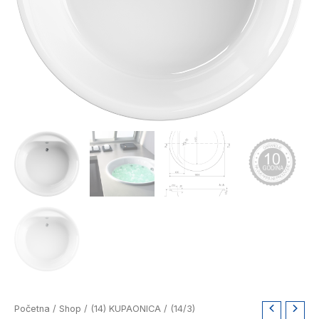
Aquaestil
Početna
/
Shop
/
(14) KUPAONICA
/
(14/3)