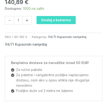
140,89
€
I
40-
Dostupno:
1000 na zalihi
190
S
-
+
Dodaj u košaricu
količina
SKU:
I 40-190 S
Kategorija:
(14/7) Kupaonski namještaj
(14/7) Kupaonski namještaj
Besplatna dostava za narudžbe iznad 50 EUR!
Za ručne pakete
Za paletne i vangabritne pošiljke naplaćujemo
dostavu, osim ako u opisu artikla nije drugačije
navedeno
Pošiljke duže od 2 metra ne šaljemo