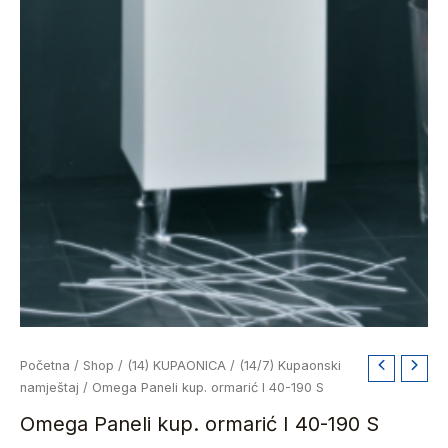
Omega
Početna
/
Shop
/
(14) KUPAONICA
/
(14/7) Kupaonski
Paneli
namještaj
/ Omega Paneli kup. ormarić I 40-190 S
kup.
Omega Paneli kup. ormarić I 40-190 S
ormarić