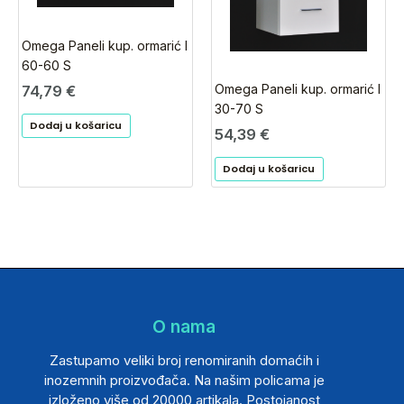
Omega Paneli kup. ormarić I
60-60 S
Omega Paneli kup. ormarić I
74,79
€
30-70 S
Dodaj u košaricu
54,39
€
Dodaj u košaricu
O nama
Zastupamo veliki broj renomiranih domaćih i
inozemnih proizvođača. Na našim policama je
izloženo više od 20000 artikala. Postojanost