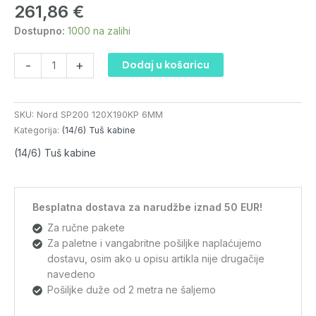
261,86
€
vrata
klizna
Dostupno:
1000 na zalihi
120x190
KP
-
+
Dodaj u košaricu
6mm
količina
SKU:
Nord SP200 120X190KP 6MM
Kategorija:
(14/6) Tuš kabine
(14/6) Tuš kabine
Besplatna dostava za narudžbe iznad 50 EUR!
Za ručne pakete
Za paletne i vangabritne pošiljke naplaćujemo
dostavu, osim ako u opisu artikla nije drugačije
navedeno
Pošiljke duže od 2 metra ne šaljemo