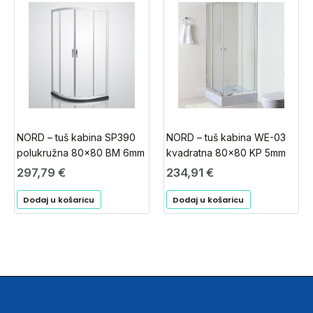
NORD – tuš kabina SP390
NORD – tuš kabina WE-03
polukružna 80×80 BM 6mm
kvadratna 80×80 KP 5mm
297,79
€
234,91
€
Dodaj u košaricu
Dodaj u košaricu