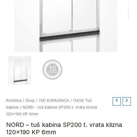
NORD
Početna
/
Shop
/
(14) KUPAONICA
/
(14/6) Tuš
-
kabine
/ NORD – tuš kabina SP200 t. vrata klizna
tuš
120×190 KP 6mm
kabina
NORD – tuš kabina SP200 t. vrata klizna
SP200
120×190 KP 6mm
t.