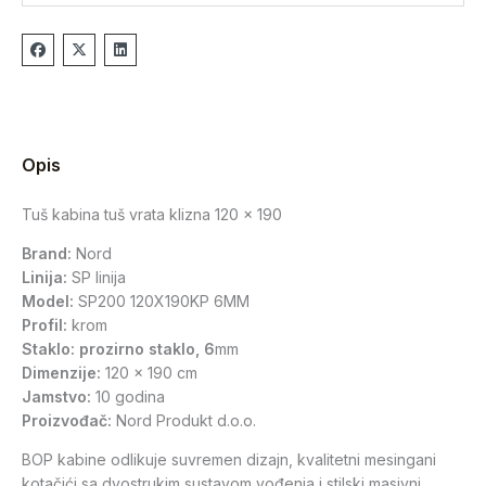
Opis
Tuš kabina tuš vrata klizna 120 x 190
Brand:
Nord
Linija:
SP linija
Model:
SP200 120X190KP 6MM
Profil:
krom
Staklo: prozirno staklo, 6
mm
Dimenzije:
120 x 190 cm
Jamstvo:
10 godina
Proizvođač:
Nord Produkt d.o.o.
BOP kabine odlikuje suvremen dizajn, kvalitetni mesingani
kotačići sa dvostrukim sustavom vođenja i stilski masivni