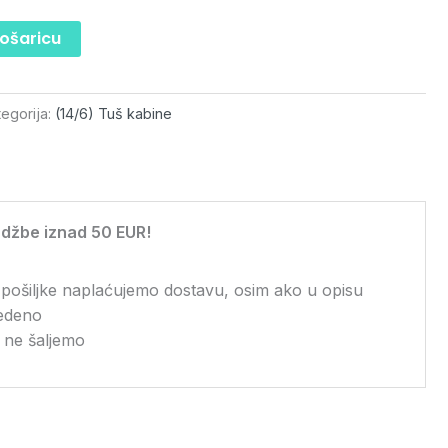
košaricu
egorija:
(14/6) Tuš kabine
džbe iznad 50 EUR!
 pošiljke naplaćujemo dostavu, osim ako u opisu
vedeno
 ne šaljemo