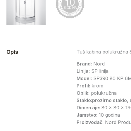
Opis
Tuš kabina polukružna 
Brand:
Nord
Linija:
SP linija
Model:
SP390 80 KP 6
Profil:
krom
Oblik:
polukružna
Staklo:prozirno staklo,
Dimenzije:
80 x 80 x 1
Jamstvo:
10 godina
Proizvođač:
Nord Produk