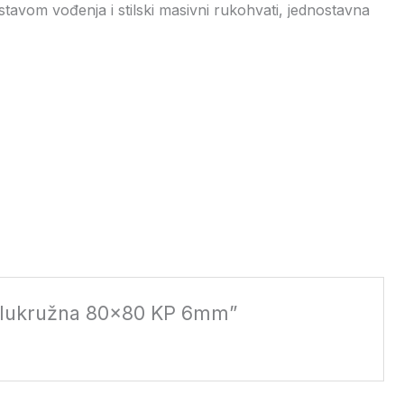
stavom vođenja i stilski masivni rukohvati, jednostavna
 polukružna 80×80 KP 6mm”