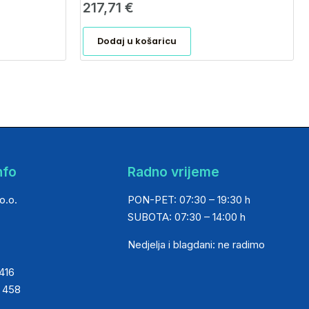
217,71
€
Dodaj u košaricu
nfo
Radno vrijeme
o.o.
PON-PET: 07:30 – 19:30 h
SUBOTA: 07:30 – 14:00 h
Nedjelja i blagdani: ne radimo
 416
0 458