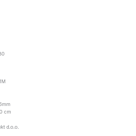
80
MM
6mm
90 cm
t d.o.o.