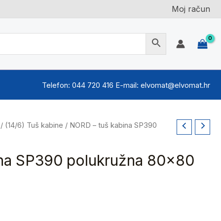
Moj račun
Telefon: 044 720 416 E-mail: elvomat@elvomat.hr
/
(14/6) Tuš kabine
/ NORD – tuš kabina SP390
na SP390 polukružna 80×80