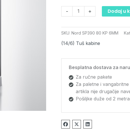
6mm
količina
Dodaj u 
-
+
SKU:
Nord SP390 80 KP 6MM
Kat
(14/6) Tuš kabine
Besplatna dostava za naru
Za ručne pakete
Za paletne i vangabritne
artikla nije drugačije na
Pošiljke duže od 2 metra