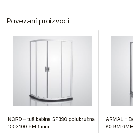
Povezani proizvodi
NORD – tuš kabina SP390 polukružna
ARMAL – Do
100×100 BM 6mm
80 BM 6MM