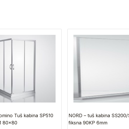
mino Tuš kabina SP510
NORD – tuš kabina SS200/S
 80×80
fiksna 90KP 6mm