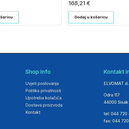
168,21
€
ošaricu
Dodaj u košaricu
Shop info
Kontakt i
Uvjeti poslovanja
ELVOMAT d.
Politika privatnosti
Odra 117
Upotreba kolačića
44000 Sisak
Dostava proizvoda
Kontakt
tel: 044 720
fax: 044 72