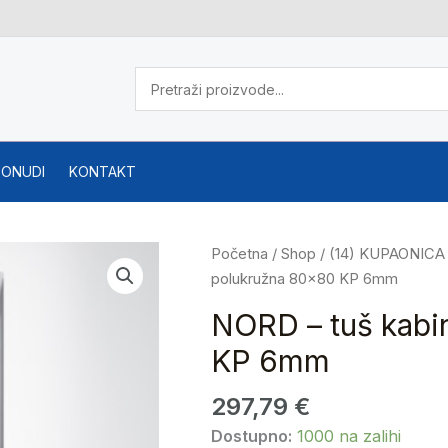
PONUDI
KONTAKT
NORD
Početna
/
Shop
/
(14) KUPAONICA
-
polukružna 80×80 KP 6mm
tuš
NORD – tuš kabi
kabina
KP 6mm
SP390
polukružna
297,79
€
80x80
KP
Dostupno:
1000 na zalihi