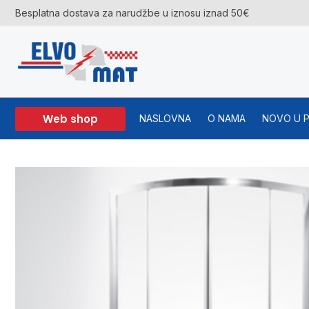
Skip
Besplatna dostava za narudžbe u iznosu iznad 50€
to
content
Web shop
NASLOVNA
O NAMA
NOVO U 