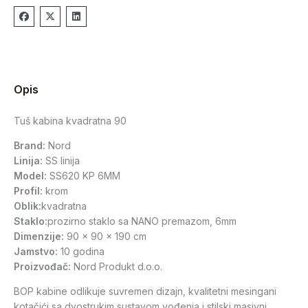
Opis
Tuš kabina kvadratna 90
Brand:
Nord
Linija:
SS linija
Model:
SS620 KP 6MM
Profil:
krom
Oblik:
kvadratna
Staklo:
prozirno staklo sa NANO premazom, 6mm
Dimenzije:
90 x 90 x 190 cm
Jamstvo:
10 godina
Proizvođač:
Nord Produkt d.o.o.
BOP kabine odlikuje suvremen dizajn, kvalitetni mesingani
kotačići sa dvostrukim sustavom vođenja i stilski masivni