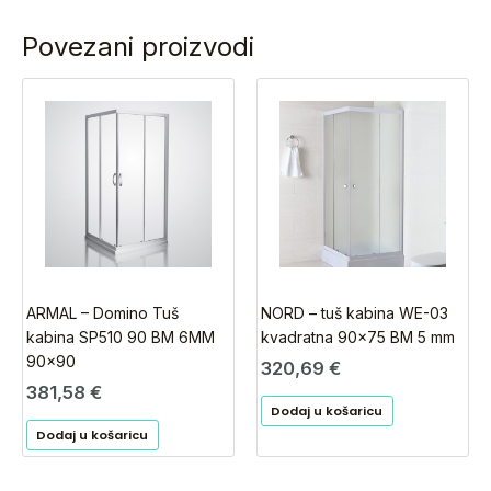
Povezani proizvodi
ARMAL – Domino Tuš
NORD – tuš kabina WE-03
kabina SP510 90 BM 6MM
kvadratna 90×75 BM 5 mm
90×90
320,69
€
381,58
€
Dodaj u košaricu
Dodaj u košaricu