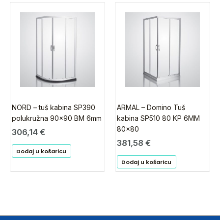
NORD – tuš kabina SP390
ARMAL – Domino Tuš
polukružna 90×90 BM 6mm
kabina SP510 80 KP 6MM
80×80
306,14
€
381,58
€
Dodaj u košaricu
Dodaj u košaricu