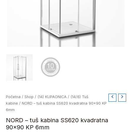
NORD
Početna
/
Shop
/
(14) KUPAONICA
/
(14/6) Tuš
-
kabine
/ NORD – tuš kabina SS620 kvadratna 90×90 KP
tuš
6mm
kabina
NORD – tuš kabina SS620 kvadratna
SS620
90×90 KP 6mm
kvadratna