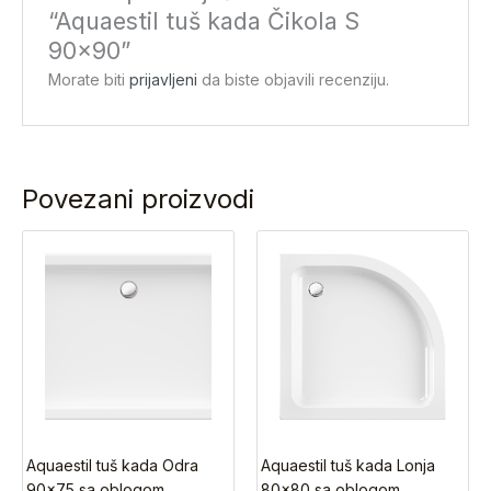
“Aquaestil tuš kada Čikola S
90×90”
Morate biti
prijavljeni
da biste objavili recenziju.
Povezani proizvodi
Aquaestil tuš kada Odra
Aquaestil tuš kada Lonja
90×75 sa oblogom
80×80 sa oblogom