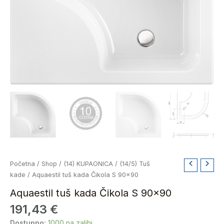
Aquaestil
Početna
/
Shop
/
(14) KUPAONICA
/
(14/5) Tuš
tuš
kade
/ Aquaestil tuš kada Čikola S 90×90
kada
Aquaestil tuš kada Čikola S 90×90
Čikola
191,43
€
S
90x90
Dostupno:
1000 na zalihi