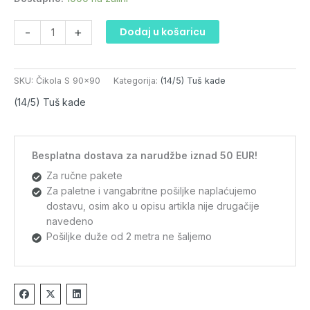
količina
-
+
Dodaj u košaricu
SKU:
Čikola S 90x90
Kategorija:
(14/5) Tuš kade
(14/5) Tuš kade
Besplatna dostava za narudžbe iznad 50 EUR!
Za ručne pakete
Za paletne i vangabritne pošiljke naplaćujemo
dostavu, osim ako u opisu artikla nije drugačije
navedeno
Pošiljke duže od 2 metra ne šaljemo