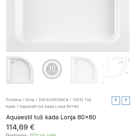
Aquaestil
Početna
/
Shop
/
(14) KUPAONICA
/
(14/5) Tuš
tuš
kade
/ Aquaestil tuš kada Lonja 80×80
kada
Aquaestil tuš kada Lonja 80×80
Lonja
114,69
€
80x80
količina
Dostupno:
1000 na zalihi