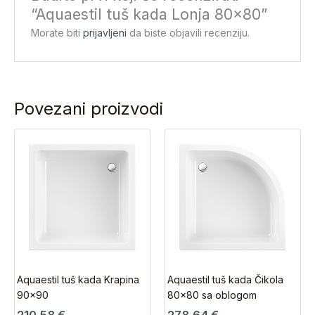
“Aquaestil tuš kada Lonja 80×80”
Morate biti
prijavljeni
da biste objavili recenziju.
Povezani proizvodi
Aquaestil tuš kada Krapina
Aquaestil tuš kada Čikola
90×90
80×80 sa oblogom