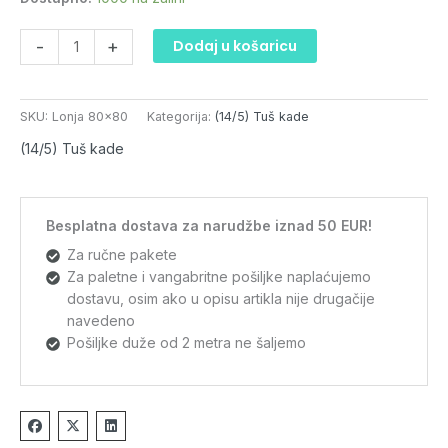
-
+
Dodaj u košaricu
SKU:
Lonja 80x80
Kategorija:
(14/5) Tuš kade
(14/5) Tuš kade
Besplatna dostava za narudžbe iznad 50 EUR!
Za ručne pakete
Za paletne i vangabritne pošiljke naplaćujemo
dostavu, osim ako u opisu artikla nije drugačije
navedeno
Pošiljke duže od 2 metra ne šaljemo