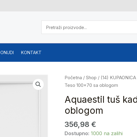
PONUDI
KONTAKT
Aquaestil
Početna
/
Shop
/
(14) KUPAONICA
tuš
Teso 100×70 sa oblogom
kada
Aquaestil tuš ka
Royal
oblogom
line
Teso
356,98
€
100x70
sa
Dostupno:
1000 na zalihi