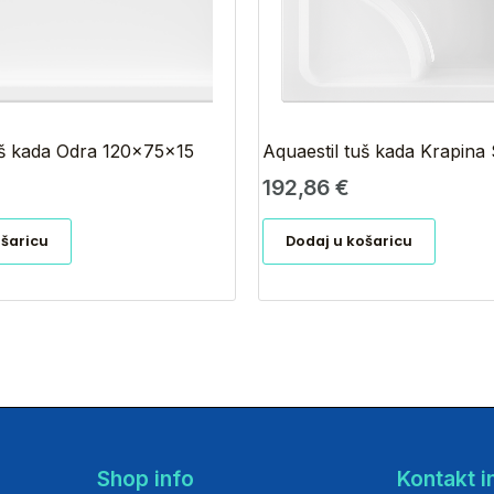
uš kada Odra 120x75x15
Aquaestil tuš kada Krapina
192,86
€
ošaricu
Dodaj u košaricu
Shop info
Kontakt i