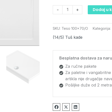
oblogom
količina
Dodaj u 
-
+
SKU:
Teso 100x70/O
Kategorija:
(14/5) Tuš kade
Besplatna dostava za naru
Za ručne pakete
Za paletne i vangabritne
artikla nije drugačije na
Pošiljke duže od 2 metra