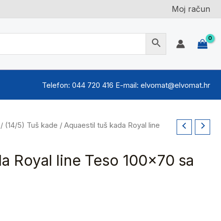
Moj račun
Telefon: 044 720 416 E-mail: elvomat@elvomat.hr
/
(14/5) Tuš kade
/ Aquaestil tuš kada Royal line
da Royal line Teso 100×70 sa