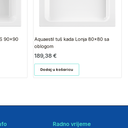
 S 90×90
Aquaestil tuš kada Lonja 80×80 sa
oblogom
189,38
€
Dodaj u košaricu
nfo
Radno vrijeme