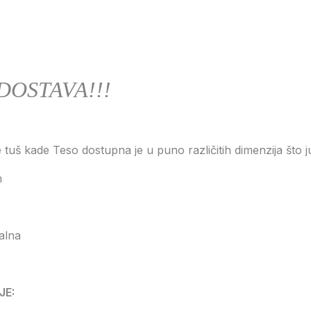
DOSTAVA!!!
e tuš kade Teso dostupna je u puno različitih dimenzija št
m
alna
JE: