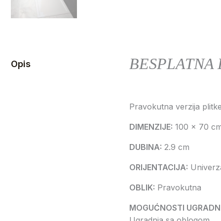
BESPLATNA 
Opis
Pravokutna verzija plitk
DIMENZIJE:
100 x 70 c
DUBINA:
2.9 cm
ORIJENTACIJA:
Univerz
OBLIK:
Pravokutna
MOGUĆNOSTI UGRADN
Ugradnja sa oblogom