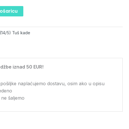
košaricu
(14/5) Tuš kade
džbe iznad 50 EUR!
 pošiljke naplaćujemo dostavu, osim ako u opisu
vedeno
 ne šaljemo