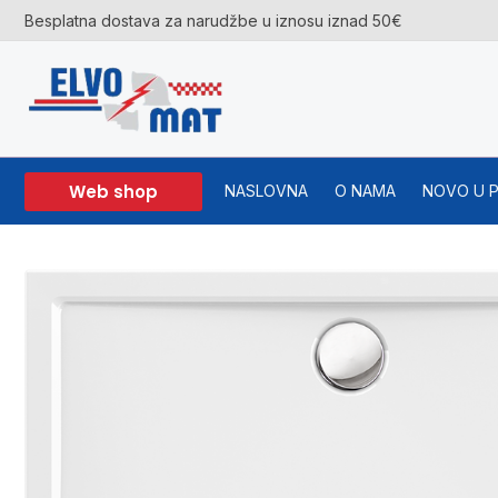
Skip
Besplatna dostava za narudžbe u iznosu iznad 50€
to
content
Web shop
NASLOVNA
O NAMA
NOVO U 