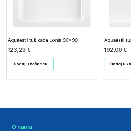
Aquaestil tuš kada Lonja 90×90
Aquaestil t
123,23
€
192,06
€
Dodaj u košaricu
Dodaj u k
O nama