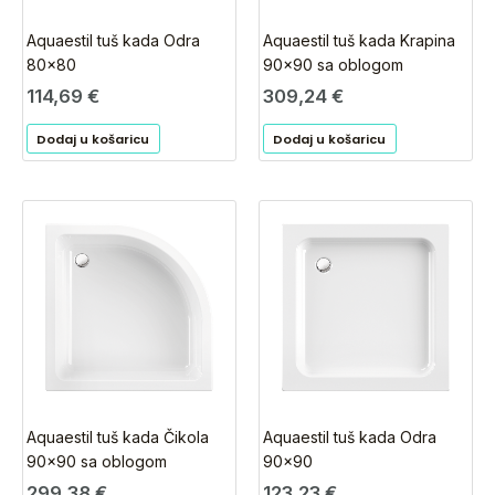
Aquaestil tuš kada Odra
Aquaestil tuš kada Krapina
80×80
90×90 sa oblogom
114,69
€
309,24
€
Dodaj u košaricu
Dodaj u košaricu
Aquaestil tuš kada Čikola
Aquaestil tuš kada Odra
90×90 sa oblogom
90×90
299,38
€
123,23
€