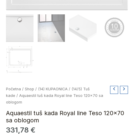
Aquaestil
Početna
/
Shop
/
(14) KUPAONICA
/
(14/5) Tuš
tuš
kade
/ Aquaestil tuš kada Royal line Teso 120×70 sa
kada
oblogom
Royal
Aquaestil tuš kada Royal line Teso 120×70
line
sa oblogom
Teso
331,78
€
120x70