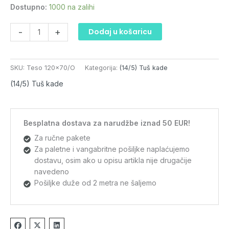
sa
Dostupno:
1000 na zalihi
oblogom
količina
-
+
Dodaj u košaricu
SKU:
Teso 120x70/O
Kategorija:
(14/5) Tuš kade
(14/5) Tuš kade
Besplatna dostava za narudžbe iznad 50 EUR!
Za ručne pakete
Za paletne i vangabritne pošiljke naplaćujemo
dostavu, osim ako u opisu artikla nije drugačije
navedeno
Pošiljke duže od 2 metra ne šaljemo