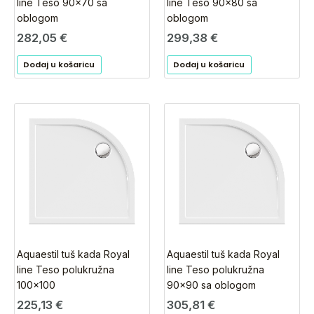
line Teso 90×70 sa
line Teso 90×80 sa
oblogom
oblogom
282,05
€
299,38
€
Dodaj u košaricu
Dodaj u košaricu
Aquaestil tuš kada Royal
Aquaestil tuš kada Royal
line Teso polukružna
line Teso polukružna
100×100
90×90 sa oblogom
225,13
€
305,81
€