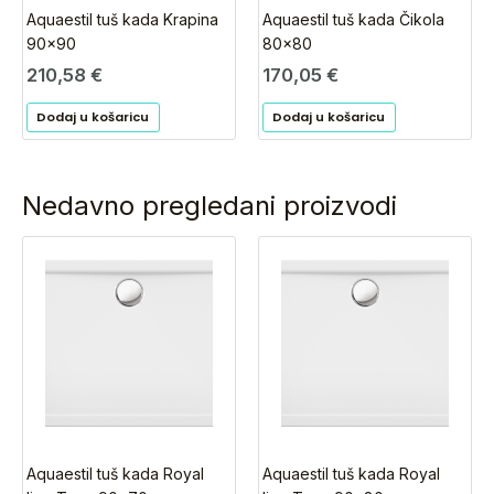
Aquaestil tuš kada Krapina
Aquaestil tuš kada Čikola
90×90
80×80
210,58
€
170,05
€
Dodaj u košaricu
Dodaj u košaricu
Nedavno pregledani proizvodi
Aquaestil tuš kada Royal
Aquaestil tuš kada Royal