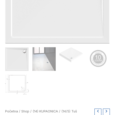
Aquaestil
Početna
/
Shop
/
(14) KUPAONICA
/
(14/5) Tuš