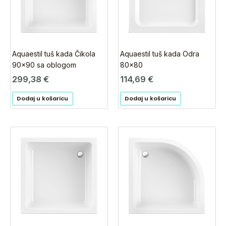
Aquaestil tuš kada Čikola
Aquaestil tuš kada Odra
90×90 sa oblogom
80×80
299,38
€
114,69
€
Dodaj u košaricu
Dodaj u košaricu