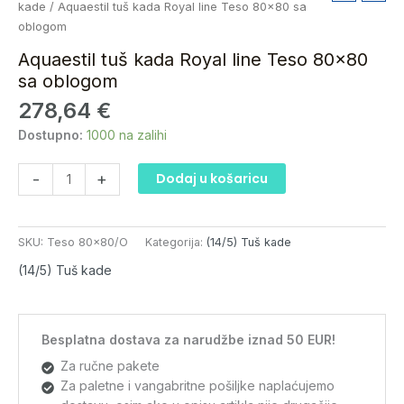
tuš
kade
/ Aquaestil tuš kada Royal line Teso 80×80 sa
kada
oblogom
Royal
Aquaestil tuš kada Royal line Teso 80×80
line
sa oblogom
Teso
278,64
€
80x80
sa
Dostupno:
1000 na zalihi
oblogom
količina
-
+
Dodaj u košaricu
SKU:
Teso 80x80/O
Kategorija:
(14/5) Tuš kade
(14/5) Tuš kade
Besplatna dostava za narudžbe iznad 50 EUR!
Za ručne pakete
Za paletne i vangabritne pošiljke naplaćujemo