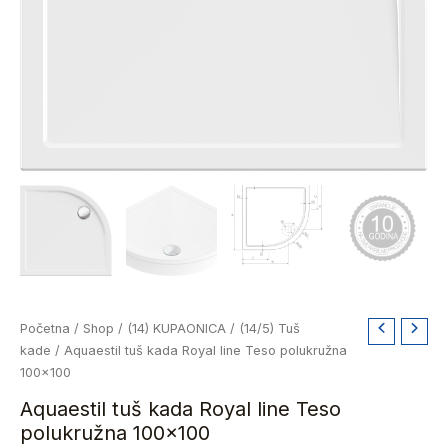
Aquaestil
Početna
/
Shop
/
(14) KUPAONICA
/
(14/5) Tuš
tuš
kade
/ Aquaestil tuš kada Royal line Teso polukružna
kada
100×100
Royal
Aquaestil tuš kada Royal line Teso
line
polukružna 100×100
Teso