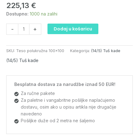
225,13
€
polukružna
100x100
Dostupno:
1000 na zalihi
količina
-
+
Dodaj u košaricu
SKU:
Teso polukružna 100x100
Kategorija:
(14/5) Tuš kade
(14/5) Tuš kade
Besplatna dostava za narudžbe iznad 50 EUR!
Za ručne pakete
Za paletne i vangabritne pošiljke naplaćujemo
dostavu, osim ako u opisu artikla nije drugačije
navedeno
Pošiljke duže od 2 metra ne šaljemo