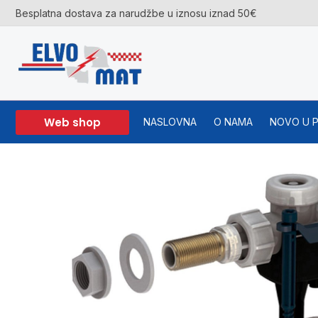
Skip
Besplatna dostava za narudžbe u iznosu iznad 50€
to
content
Web shop
NASLOVNA
O NAMA
NOVO U 