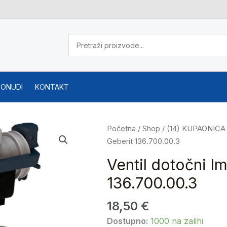
PONUDI
KONTAKT
Ventil
Početna
/
Shop
/
(14) KUPAONICA
dotočni
Geberit 136.700.00.3
Impuls
Ventil dotočni I
Basic
136.700.00.3
Geberit
136.700.00.3
18,50
€
količina
Dostupno:
1000 na zalihi