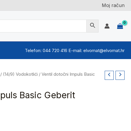
Moj račun
Telefon: 044 720 416 E-mail: elvomat@elvomat.hr
/
(14/9) Vodokotlići
/ Ventil dotočni Impuls Basic
mpuls Basic Geberit