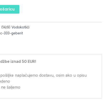
košaricu
:
(14/9) Vodokotlići
ic-333-geberit
džbe iznad 50 EUR!
 pošiljke naplaćujemo dostavu, osim ako u opisu
vedeno
 ne šaljemo