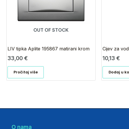
OUT OF STOCK
LIV tipka Aplite 195867 matirani krom
Cijev za vo
33,00
€
10,13
€
Pročitaj više
Dodaj u k
O nama