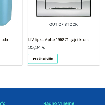
OUT OF STOCK
rmuda
LIV tipka Aplite 195871 sjajni krom
35,34
€
Pročitaj više
nfo
Radno vrijeme