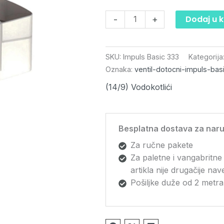
Dodaj u 
-
+
SKU:
Impuls Basic 333
Kategorija
Oznaka:
ventil-dotocni-impuls-bas
(14/9) Vodokotlići
Besplatna dostava za naru
Za ručne pakete
Za paletne i vangabritne
artikla nije drugačije na
Pošiljke duže od 2 metra