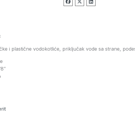
3
e i plastične vodokotliće, priključak vode sa strane, podes
ne
/8″
o
rit