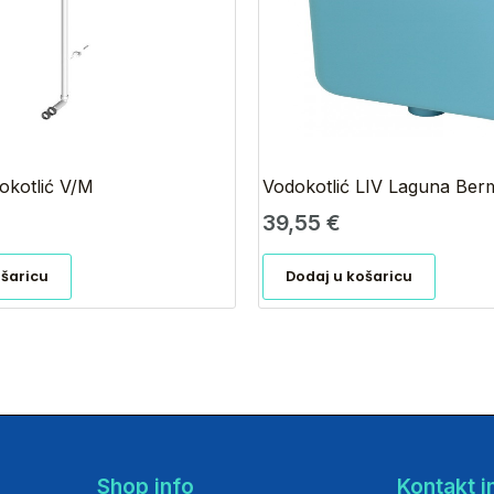
dokotlić V/M
Vodokotlić LIV Laguna Be
39,55
€
ošaricu
Dodaj u košaricu
Shop info
Kontakt i