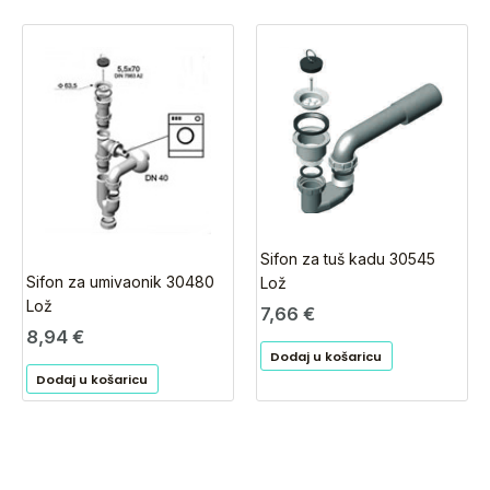
Sifon za tuš kadu 30545
Sifon za umivaonik 30480
Lož
Lož
7,66
€
8,94
€
Dodaj u košaricu
Dodaj u košaricu