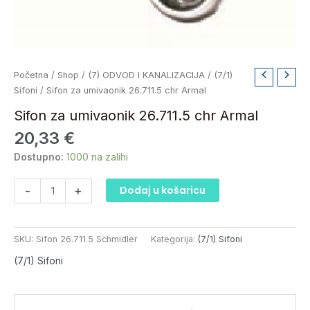
Sifon
Početna
/
Shop
/
(7) ODVOD I KANALIZACIJA
/
(7/1)
za
Sifoni
/ Sifon za umivaonik 26.711.5 chr Armal
umivaonik
Sifon za umivaonik 26.711.5 chr Armal
26.711.5
20,33
€
chr
Armal
Dostupno:
1000 na zalihi
količina
-
+
Dodaj u košaricu
SKU:
Sifon 26.711.5 Schmidler
Kategorija:
(7/1) Sifoni
(7/1) Sifoni