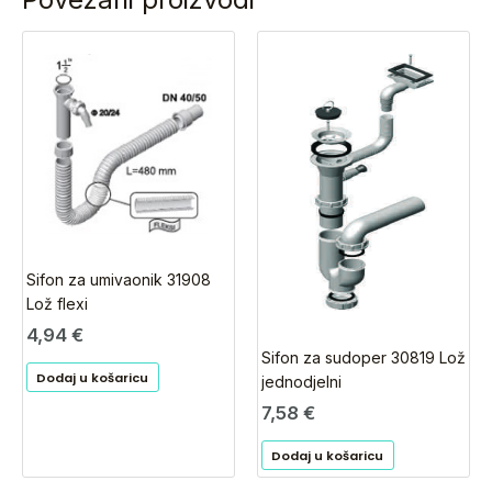
Sifon za umivaonik 31908
Lož flexi
4,94
€
Sifon za sudoper 30819 Lož
Dodaj u košaricu
jednodjelni
7,58
€
Dodaj u košaricu