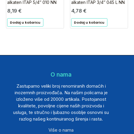
alkaten ITAP 5/4″ 010 NN
alkaten ITAP 3/4″ 045 L NN
8,19
€
4,78
€
Dodaj u košaricu
Dodaj u košaricu
O nama
Zastupamo veliki broj renomiranih domaćih i
inozemnih proizvođača. Na našim policama je
izloženo više od 20000 artikala. Postojanost
kvalitete, povoljne cijene naših proizvoda i
usluga, te stručno i ljubazno osoblje osnovni su
razlog našeg kontinuiranog širenja i rasta.
Više o nama