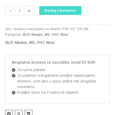
količina
-
+
Dodaj u košaricu
SKU:
Spojnica mesingana za alkaten ITAP 1/2" 010 NN
Kategorija:
(6/2) Alkaten, MS i PVC fitinzi
(6/2) Alkaten, MS i PVC fitinzi
Besplatna dostava za narudžbe iznad 50 EUR!
Za ručne pakete
Za paletne i vangabritne pošiljke naplaćujemo
dostavu, osim ako u opisu artikla nije drugačije
navedeno
Pošiljke duže od 2 metra ne šaljemo