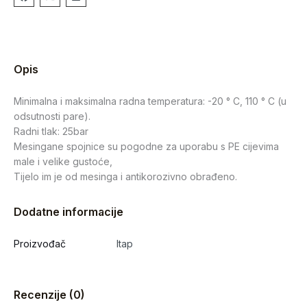
Opis
Minimalna i maksimalna radna temperatura: -20 ° C, 110 ° C (u
odsutnosti pare).
Radni tlak: 25bar
Mesingane spojnice su pogodne za uporabu s PE cijevima
male i velike gustoće,
Tijelo im je od mesinga i antikorozivno obrađeno.
Dodatne informacije
Proizvođač
Itap
Recenzije (0)