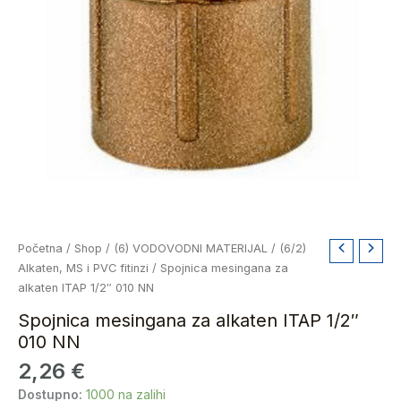
Spojnica
Početna
/
Shop
/
(6) VODOVODNI MATERIJAL
/
(6/2)
mesingana
Alkaten, MS i PVC fitinzi
/ Spojnica mesingana za
za
alkaten ITAP 1/2″ 010 NN
alkaten
Spojnica mesingana za alkaten ITAP 1/2″
ITAP
010 NN
1/2"
2,26
€
010
NN
Dostupno:
1000 na zalihi