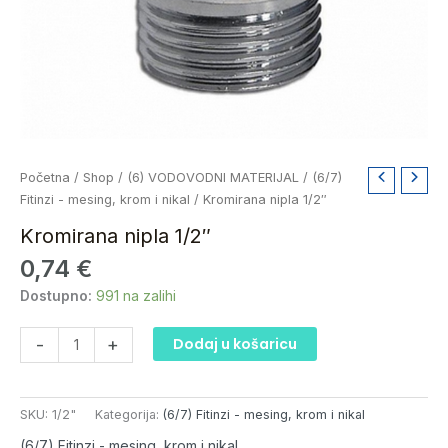
Kromirana
Početna
/
Shop
/
(6) VODOVODNI MATERIJAL
/
(6/7)
nipla
Fitinzi - mesing, krom i nikal
/ Kromirana nipla 1/2″
1/2"
Kromirana nipla 1/2″
količina
0,74
€
Dostupno:
991 na zalihi
-
+
Dodaj u košaricu
SKU:
1/2"
Kategorija:
(6/7) Fitinzi - mesing, krom i nikal
(6/7) Fitinzi - mesing, krom i nikal