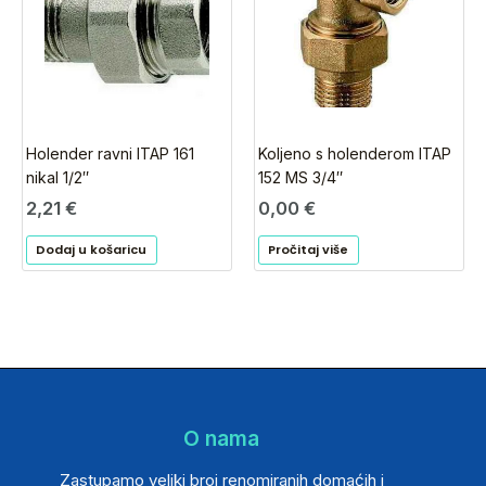
Holender ravni ITAP 161
Koljeno s holenderom ITAP
nikal 1/2″
152 MS 3/4″
2,21
€
0,00
€
Dodaj u košaricu
Pročitaj više
O nama
Zastupamo veliki broj renomiranih domaćih i