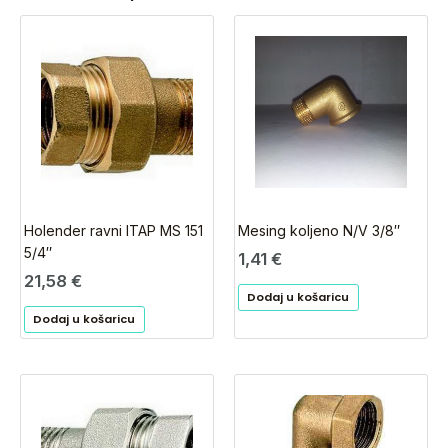
Holender ravni ITAP MS 151
Mesing koljeno N/V 3/8″
5/4″
1,41
€
21,58
€
Dodaj u košaricu
Dodaj u košaricu