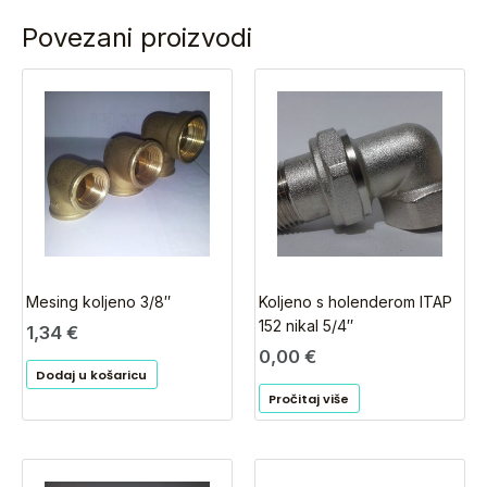
Povezani proizvodi
Mesing koljeno 3/8″
Koljeno s holenderom ITAP
152 nikal 5/4″
1,34
€
0,00
€
Dodaj u košaricu
Pročitaj više