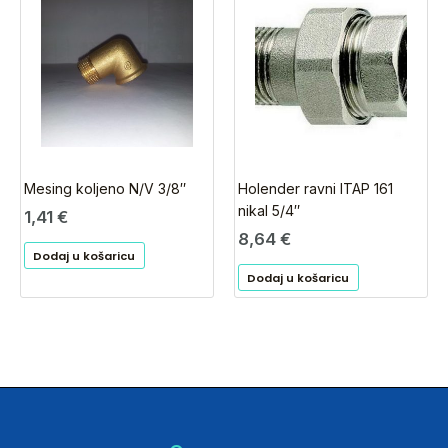
Mesing koljeno N/V 3/8″
Holender ravni ITAP 161
nikal 5/4″
1,41
€
8,64
€
Dodaj u košaricu
Dodaj u košaricu