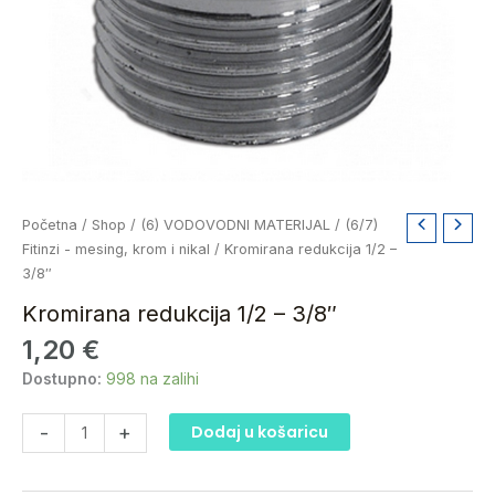
Kromirana
Početna
/
Shop
/
(6) VODOVODNI MATERIJAL
/
(6/7)
redukcija
Fitinzi - mesing, krom i nikal
/ Kromirana redukcija 1/2 –
1/2
3/8″
-
Kromirana redukcija 1/2 – 3/8″
3/8"
1,20
€
količina
Dostupno:
998 na zalihi
-
+
Dodaj u košaricu