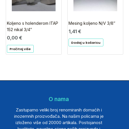
Koljeno s holenderom ITAP
Mesing koljeno N/V 3/8″
152 nikal 3/4″
1,41
€
0,00
€
Dodaj u košaricu
Pročitaj više
O nama
Zastupamo veliki broj renomiranih domaćih i
inozemnih proizvođača. Na našim policama je
izloženo više od 20000 artikala. Postojanost
kvalitete, povoljne cijene naših proizvoda i