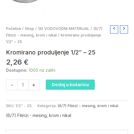
Kromirano
Početna
/
Shop
/
(6) VODOVODNI MATERIJAL
/
(6/7)
produljenje
Fitinzi - mesing, krom i nikal
/ Kromirano produljenje
1/2"
1/2″ – 25
-
Kromirano produljenje 1/2″ – 25
25
2,26
€
količina
Dostupno:
1000 na zalihi
-
+
Dodaj u košaricu
SKU:
1/2" - 25
Kategorija:
(6/7) Fitinzi - mesing, krom i nikal
(6/7) Fitinzi - mesing, krom i nikal