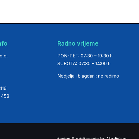
nfo
Radno vrijeme
o.o.
PON-PET: 07:30 – 19:30 h
SUBOTA: 07:30 – 14:00 h
Nedjelja i blagdani: ne radimo
 416
0 458
design & održavanje by
Medialive