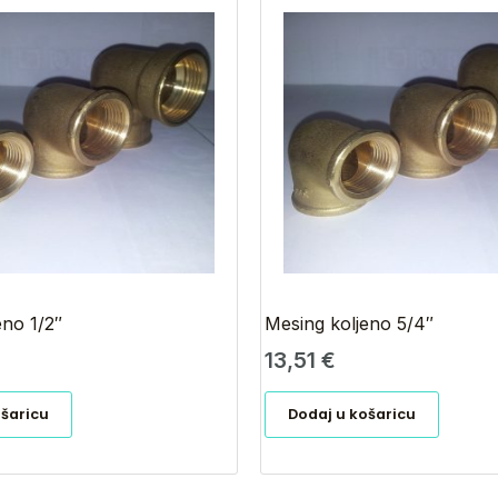
eno 1/2″
Mesing koljeno 5/4″
13,51
€
ošaricu
Dodaj u košaricu