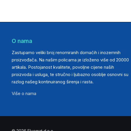
O nama
Zastupamo veliki broj renomiranih domaćih i inozemnih
proizvođača. Na našim policama je izloženo više od 20000
artikala. Postojanost kvalitete, povoljne cijene naših
proizvoda i usluga, te stručno i ljubazno osoblje osnovni su
razlog našeg kontinuiranog širenja i rasta.
Više o nama
© 2026 Elvomat d.o.o.