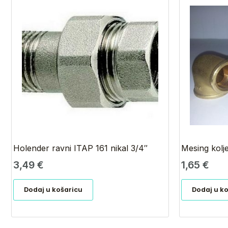
Holender ravni ITAP 161 nikal 3/4″
Mesing kolj
3,49
€
1,65
€
Dodaj u košaricu
Dodaj u k