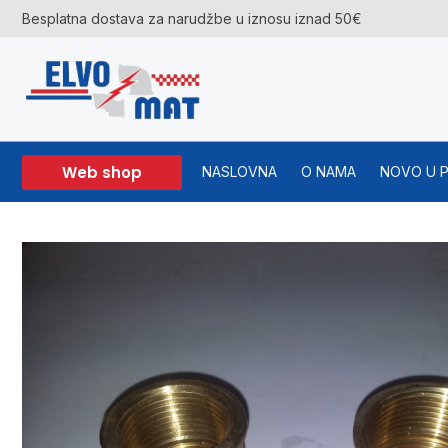
Skip
Besplatna dostava za narudžbe u iznosu iznad 50€
to
content
Web shop
NASLOVNA
O NAMA
NOVO U 