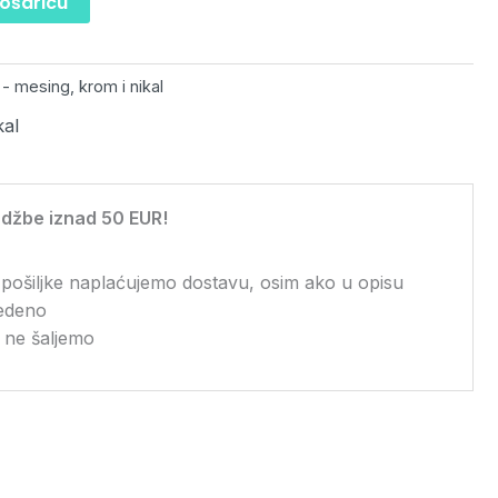
košaricu
i - mesing, krom i nikal
kal
džbe iznad 50 EUR!
 pošiljke naplaćujemo dostavu, osim ako u opisu
vedeno
 ne šaljemo