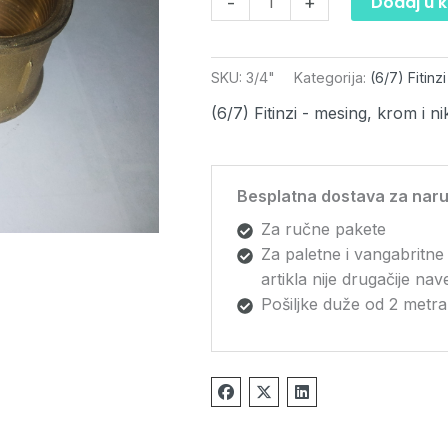
Dodaj u 
-
+
SKU:
3/4"
Kategorija:
(6/7) Fitinz
(6/7) Fitinzi - mesing, krom i ni
Besplatna dostava za naru
Za ručne pakete
Za paletne i vangabritne
artikla nije drugačije na
Pošiljke duže od 2 metra