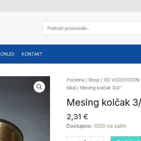
PONUDI
KONTAKT
Mesing
Početna
/
Shop
/
(6) VODOVODNI
kolčak
nikal
/ Mesing kolčak 3/4″
3/4"
Mesing kolčak 3
količina
2,31
€
Dostupno:
1000 na zalihi