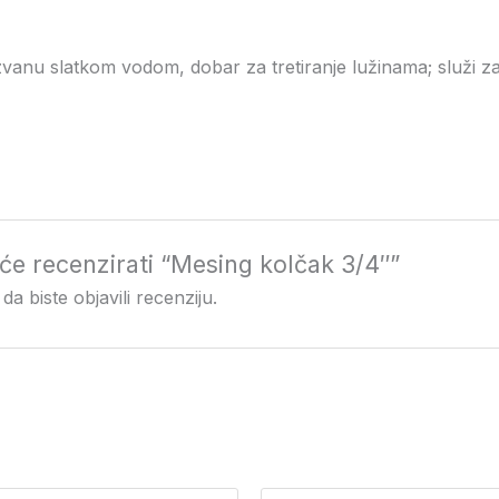
anu slatkom vodom, dobar za tretiranje lužinama; služi za iz
i će recenzirati “Mesing kolčak 3/4″”
da biste objavili recenziju.