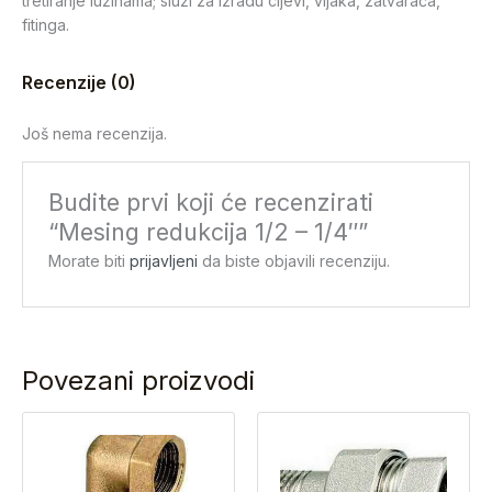
tretiranje lužinama; služi za izradu cijevi, vijaka, zatvarača,
fitinga.
Recenzije (0)
Još nema recenzija.
Budite prvi koji će recenzirati
“Mesing redukcija 1/2 – 1/4″”
Morate biti
prijavljeni
da biste objavili recenziju.
Povezani proizvodi