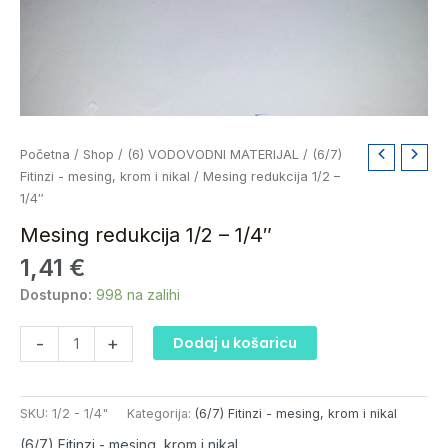
Mesing
Početna
/
Shop
/
(6) VODOVODNI MATERIJAL
/
(6/7)
redukcija
Fitinzi - mesing, krom i nikal
/ Mesing redukcija 1/2 –
1/2
1/4″
-
Mesing redukcija 1/2 – 1/4″
1/4"
1,41
€
količina
Dostupno:
998 na zalihi
-
+
Dodaj u košaricu
SKU:
1/2 - 1/4"
Kategorija:
(6/7) Fitinzi - mesing, krom i nikal
(6/7) Fitinzi - mesing, krom i nikal