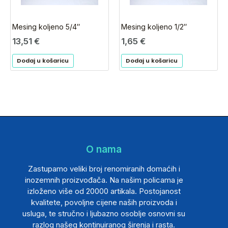
Mesing koljeno 5/4″
Mesing koljeno 1/2″
13,51
€
1,65
€
Dodaj u košaricu
Dodaj u košaricu
O nama
Zastupamo veliki broj renomiranih domaćih i
inozemnih proizvođača. Na našim policama je
izloženo više od 20000 artikala. Postojanost
kvalitete, povoljne cijene naših proizvoda i
usluga, te stručno i ljubazno osoblje osnovni su
razlog našeg kontinuiranog širenja i rasta.