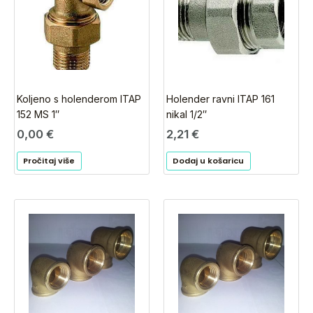
Koljeno s holenderom ITAP
Holender ravni ITAP 161
152 MS 1″
nikal 1/2″
0,00
€
2,21
€
Pročitaj više
Dodaj u košaricu