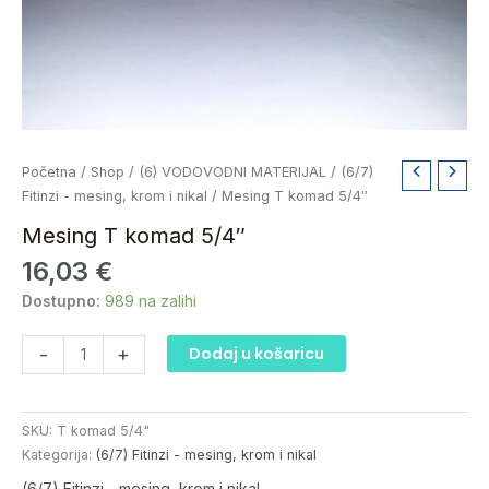
Mesing
Početna
/
Shop
/
(6) VODOVODNI MATERIJAL
/
(6/7)
T
Fitinzi - mesing, krom i nikal
/ Mesing T komad 5/4″
komad
Mesing T komad 5/4″
5/4"
16,03
€
količina
Dostupno:
989 na zalihi
-
+
Dodaj u košaricu
SKU:
T komad 5/4"
Kategorija:
(6/7) Fitinzi - mesing, krom i nikal
(6/7) Fitinzi - mesing, krom i nikal