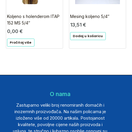
Koljeno s holenderom ITAP
Mesing koljeno 5/4″
152 MS 5/4″
13,51
€
0,00
€
Dodaj u košaricu
Pročitaj više
O nama
Zastupamo veliki broj renomiranih domaćih i
inozemnih proizvođača. Na našim policama je
izloženo više od 20000 artikala. Postojanost
kvalitete, povoljne cijene naših proizvoda i
usluga, te stručno i ljubazno osoblje osnovni su