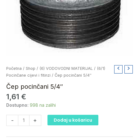
Čep
Početna
/
Shop
/
(6) VODOVODNI MATERIJAL
/
(6/1)
pocinčani
Pocinčane cijevi i fitinzi
/ Čep pocinčani 5/4″
5/4"
Čep pocinčani 5/4″
količina
1,61
€
Dostupno:
998 na zalihi
-
+
Dodaj u košaricu