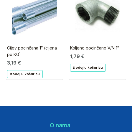
Cijev pocinčana 1″ (cijena
Koljeno pocinčano V/N 1″
po KG)
1,79
€
3,19
€
Dodaj u košaricu
Dodaj u košaricu
O nama