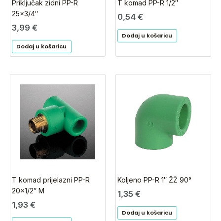
Priključak zidni PP-R
T komad PP-R 1/2″
25×3/4″
0,54
€
3,99
€
Dodaj u košaricu
Dodaj u košaricu
T komad prijelazni PP-R
Koljeno PP-R 1″ ŽŽ 90°
20×1/2″ M
1,35
€
1,93
€
Dodaj u košaricu