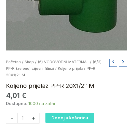
Koljeno
Početna
/
Shop
/
(6) VODOVODNI MATERIJAL
/
(6/3)
prijelaz
PP-R (zeleno) cijevi i fitinzi
/ Koljeno prijelaz PP-R
PP-
20X1/2″ M
R
Koljeno prijelaz PP-R 20X1/2″ M
20X1/2"
4,01
€
M
količina
Dostupno:
1000 na zalihi
-
+
Dodaj u košaricu