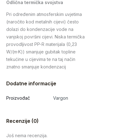
Odlična termička svojstva
Pri određenim atmosferskim uvjetima
(naročito kod metalnih cijevi) često
dolazi do kondenzacije vode na
vanjskoj površini cijevi. Niska termička
provodljivost PP-R materijala (0,23
W/(m·K)) smanjuje gubitak topline
tekućine u cijevima te na taj način
znatno smanjuje kondenzacij
Dodatne informacije
Proizvođač
Vargon
Recenzije (0)
Još nema recenzija.