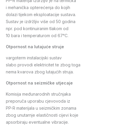
PP-R materijal izdržljiv je na termička
i mehanička opterećenja do kojih
dolazi tijekom eksploatacije sustava.
Sustav je izdržljiv više od 50 godina
npr. pod kontinuiranim tlakom od
10 bara i temperaturom od 67°C.
Otpornost na lutajuće struje
vargoterm instalacijski sustav
slabo provodi elektricitet te zbog toga
nema kvarova zbog lutajućih struja.
Otpornost na seizmičke utjecaje
Komisija međunarodnih stručnjaka
preporuča uporabu cjevovoda iz
PP-R materijala u seizmičkim zonama
zbog unutarnje elastičnosti cijevi koje
apsorbiraju eventualne vibracije.