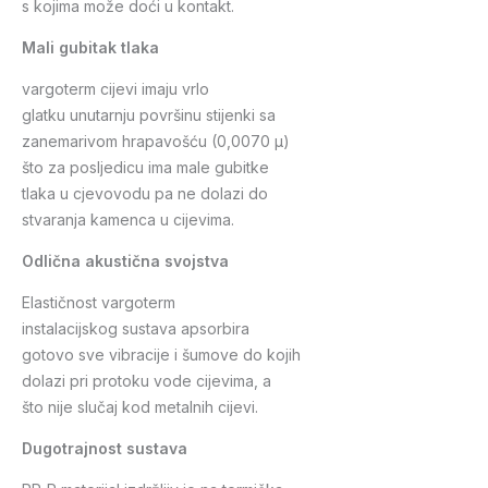
s kojima može doći u kontakt.
Mali gubitak tlaka
vargoterm cijevi imaju vrlo
glatku unutarnju površinu stijenki sa
zanemarivom hrapavošću (0,0070 µ)
što za posljedicu ima male gubitke
tlaka u cjevovodu pa ne dolazi do
stvaranja kamenca u cijevima.
Odlična akustična svojstva
Elastičnost vargoterm
instalacijskog sustava apsorbira
gotovo sve vibracije i šumove do kojih
dolazi pri protoku vode cijevima, a
što nije slučaj kod metalnih cijevi.
Dugotrajnost sustava