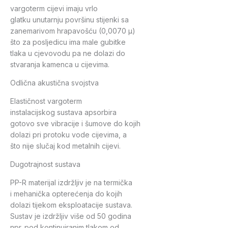
vargoterm cijevi imaju vrlo
glatku unutarnju površinu stijenki sa
zanemarivom hrapavošću (0,0070 µ)
što za posljedicu ima male gubitke
tlaka u cjevovodu pa ne dolazi do
stvaranja kamenca u cijevima.
Odlična akustična svojstva
Elastičnost vargoterm
instalacijskog sustava apsorbira
gotovo sve vibracije i šumove do kojih
dolazi pri protoku vode cijevima, a
što nije slučaj kod metalnih cijevi.
Dugotrajnost sustava
PP-R materijal izdržljiv je na termička
i mehanička opterećenja do kojih
dolazi tijekom eksploatacije sustava.
Sustav je izdržljiv više od 50 godina
npr. pod kontinuiranim tlakom od