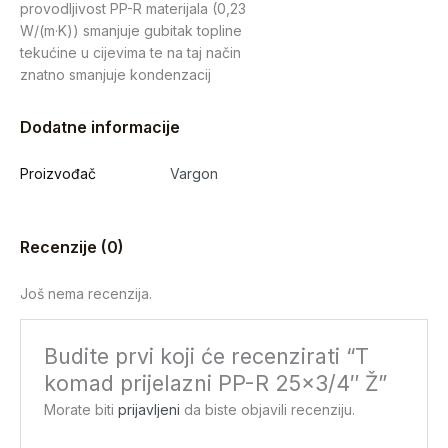
provodljivost PP-R materijala (0,23
W/(m·K)) smanjuje gubitak topline
tekućine u cijevima te na taj način
znatno smanjuje kondenzacij
Dodatne informacije
Proizvođač
Vargon
Recenzije (0)
Još nema recenzija.
Budite prvi koji će recenzirati “T
komad prijelazni PP-R 25×3/4″ Ž”
Morate biti
prijavljeni
da biste objavili recenziju.