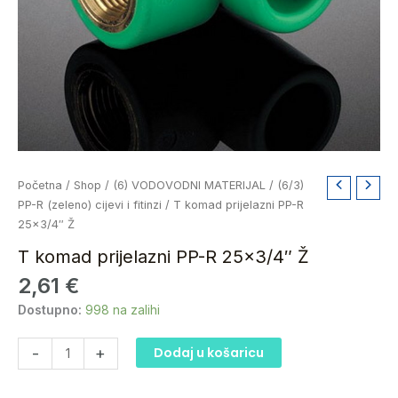
T
Početna
/
Shop
/
(6) VODOVODNI MATERIJAL
/
(6/3)
komad
PP-R (zeleno) cijevi i fitinzi
/ T komad prijelazni PP-R
prijelazni
25×3/4″ Ž
PP-
T komad prijelazni PP-R 25×3/4″ Ž
R
2,61
€
25x3/4"
Ž
Dostupno:
998 na zalihi
količina
-
+
Dodaj u košaricu