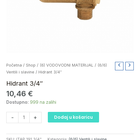
Hidrant
Početna
/
Shop
/
(6) VODOVODNI MATERIJAL
/
(6/6)
3/4"
Ventili i slavine
/ Hidrant 3/4″
količina
Hidrant 3/4″
10,46
€
Dostupno:
999 na zalihi
-
+
Dodaj u košaricu
SKU:
ITAP 191 3/4"
Kategorija:
(6/6) Ventili i slavine