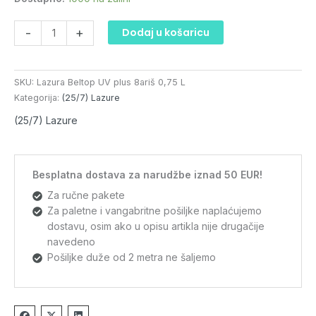
0,75
L
-
+
Dodaj u košaricu
količina
SKU:
Lazura Beltop UV plus 8ariš 0,75 L
Kategorija:
(25/7) Lazure
(25/7) Lazure
Besplatna dostava za narudžbe iznad 50 EUR!
Za ručne pakete
Za paletne i vangabritne pošiljke naplaćujemo
dostavu, osim ako u opisu artikla nije drugačije
navedeno
Pošiljke duže od 2 metra ne šaljemo