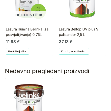
OUT OF STOCK
Lazura Illumina Belinka (za
Lazura Beltop UV plus 9
posvjetiljivanje) 0,75L
palisander 2,5 L
11,93
€
37,13
€
Pročitaj više
Dodaj u košaricu
Nedavno pregledani proizvodi