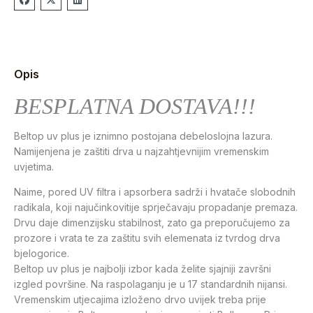
Opis
BESPLATNA DOSTAVA!!!
Beltop uv plus je iznimno postojana debeloslojna lazura.
Namijenjena je zaštiti drva u najzahtjevnijim vremenskim
uvjetima.
Naime, pored UV filtra i apsorbera sadrži i hvatače slobodnih
radikala, koji najučinkovitije sprječavaju propadanje premaza.
Drvu daje dimenzijsku stabilnost, zato ga preporučujemo za
prozore i vrata te za zaštitu svih elemenata iz tvrdog drva
bjelogorice.
Beltop uv plus je najbolji izbor kada želite sjajniji završni
izgled površine. Na raspolaganju je u 17 standardnih nijansi.
Vremenskim utjecajima izloženo drvo uvijek treba prije