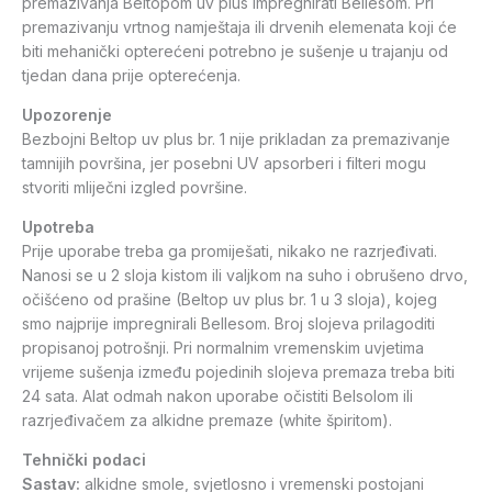
premazivanja Beltopom uv plus impregnirati Bellesom. Pri
premazivanju vrtnog namještaja ili drvenih elemenata koji će
biti mehanički opterećeni potrebno je sušenje u trajanju od
tjedan dana prije opterećenja.
Upozorenje
Bezbojni Beltop uv plus br. 1 nije prikladan za premazivanje
tamnijih površina, jer posebni UV apsorberi i filteri mogu
stvoriti mliječni izgled površine.
Upotreba
Prije uporabe treba ga promiješati, nikako ne razrjeđivati.
Nanosi se u 2 sloja kistom ili valjkom na suho i obrušeno drvo,
očišćeno od prašine (Beltop uv plus br. 1 u 3 sloja), kojeg
smo najprije impregnirali Bellesom. Broj slojeva prilagoditi
propisanoj potrošnji. Pri normalnim vremenskim uvjetima
vrijeme sušenja između pojedinih slojeva premaza treba biti
24 sata. Alat odmah nakon uporabe očistiti Belsolom ili
razrjeđivačem za alkidne premaze (white špiritom).
Tehnički podaci
Sastav:
alkidne smole, svjetlosno i vremenski postojani