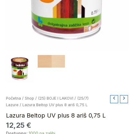
Lazura
Početna
/
Shop
/
(25) BOJE I LAKOVI
/
(25/7)
Beltop
Lazure
/ Lazura Beltop UV plus 8 ariš 0,75 L
UV
Lazura Beltop UV plus 8 ariš 0,75 L
plus
12,25
€
8
ariš
Dostupno:
1000 na zalihi