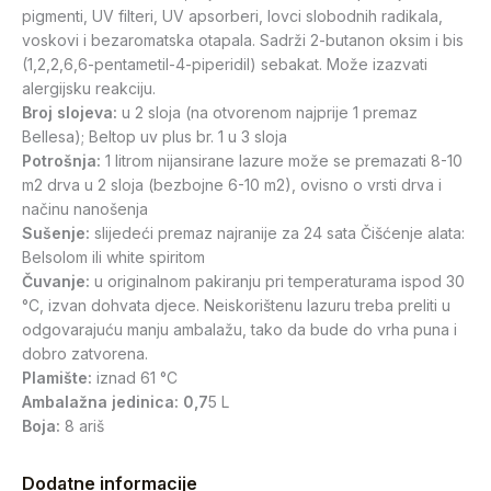
pigmenti, UV filteri, UV apsorberi, lovci slobodnih radikala,
voskovi i bezaromatska otapala. Sadrži 2-butanon oksim i bis
(1,2,2,6,6-pentametil-4-piperidil) sebakat. Može izazvati
alergijsku reakciju.
Broj slojeva:
u 2 sloja (na otvorenom najprije 1 premaz
Bellesa); Beltop uv plus br. 1 u 3 sloja
Potrošnja:
1 litrom nijansirane lazure može se premazati 8-10
m2 drva u 2 sloja (bezbojne 6-10 m2), ovisno o vrsti drva i
načinu nanošenja
Sušenje:
slijedeći premaz najranije za 24 sata Čišćenje alata:
Belsolom ili white spiritom
Čuvanje:
u originalnom pakiranju pri temperaturama ispod 30
°C, izvan dohvata djece. Neiskorištenu lazuru treba preliti u
odgovarajuću manju ambalažu, tako da bude do vrha puna i
dobro zatvorena.
Plamište:
iznad 61 °C
Ambalažna jedinica: 0,7
5 L
Boja:
8 ariš
Dodatne informacije