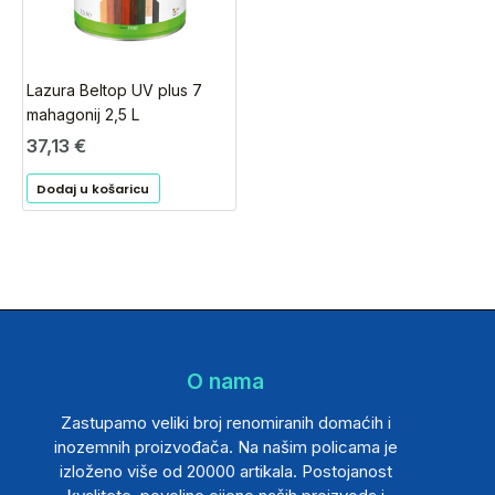
Lazura Beltop UV plus 7
mahagonij 2,5 L
37,13
€
Dodaj u košaricu
O nama
Zastupamo veliki broj renomiranih domaćih i
inozemnih proizvođača. Na našim policama je
izloženo više od 20000 artikala. Postojanost