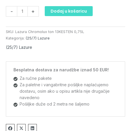
količina
-
+
Dodaj u košaricu
SKU:
Lazura Chromolux ton 13KESTEN 0,75L
Kategorija:
(25/7) Lazure
(25/7) Lazure
Besplatna dostava za narudžbe iznad 50 EUR!
Za ručne pakete
Za paletne i vangabritne pošiljke naplaćujemo
dostavu, osim ako u opisu artikla nije drugačije
navedeno
Pošiljke duže od 2 metra ne šaljemo