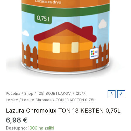
Lazura
Početna
/
Shop
/
(25) BOJE I LAKOVI
/
(25/7)
Chromolux
Lazure
/ Lazura Chromolux TON 13 KESTEN 0,75L
TON
Lazura Chromolux TON 13 KESTEN 0,75L
13
6,98
€
KESTEN
0,75L
Dostupno:
1000 na zalihi