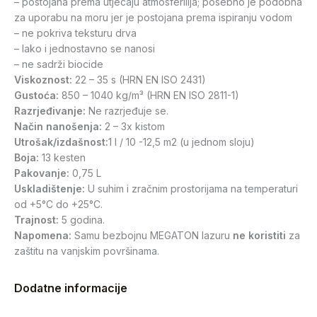
– postojana prema utjecaju atmosferilija; posebno je podobna
za uporabu na moru jer je postojana prema ispiranju vodom
– ne pokriva teksturu drva
– lako i jednostavno se nanosi
– ne sadrži biocide
Viskoznost:
22 – 35 s (HRN EN ISO 2431)
Gustoća:
850 – 1040 kg/m³ (HRN EN ISO 2811-1)
Razrjeđivanje:
Ne razrjeđuje se.
Način nanošenja:
2 – 3x kistom
Utrošak/izdašnost:
1 l / 10 -12,5 m2 (u jednom sloju)
Boja:
13 kesten
Pakovanje:
0,75 L
Uskladištenje:
U suhim i zračnim prostorijama na temperaturi
od +5°C do +25°C.
Trajnost:
5 godina.
Napomena:
Samu bezbojnu MEGATON lazuru
ne koristiti
za
zaštitu na vanjskim površinama.
Dodatne informacije