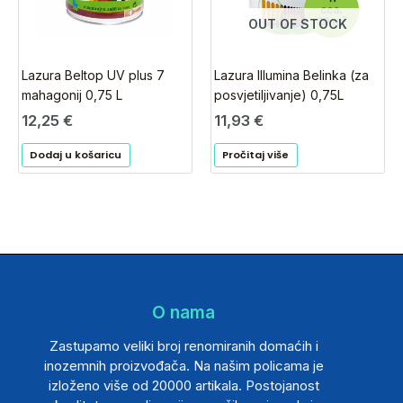
OUT OF STOCK
Lazura Beltop UV plus 7
Lazura Illumina Belinka (za
mahagonij 0,75 L
posvjetiljivanje) 0,75L
12,25
€
11,93
€
Dodaj u košaricu
Pročitaj više
O nama
Zastupamo veliki broj renomiranih domaćih i
inozemnih proizvođača. Na našim policama je
izloženo više od 20000 artikala. Postojanost