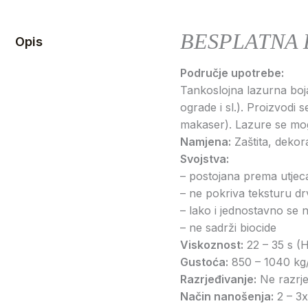
BESPLATNA 
Opis
Područje upotrebe:
Tankoslojna lazurna boja
ograde i sl.). Proizvodi 
makaser). Lazure se mo
Namjena:
Zaštita, dekora
Svojstva:
– postojana prema utjec
– ne pokriva teksturu dr
– lako i jednostavno se 
– ne sadrži biocide
Viskoznost:
22 – 35 s (
Gustoća:
850 – 1040 kg
Razrjeđivanje:
Ne razrje
Način nanošenja:
2 – 3x