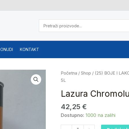
PONUDI
KONTAKT
Lazura
Početna
/
Shop
/
(25) BOJE I LAK
Chromolux
5L
TON
Lazura Chromol
4
BOR
42,25
€
5L
Dostupno:
1000 na zalihi
količina