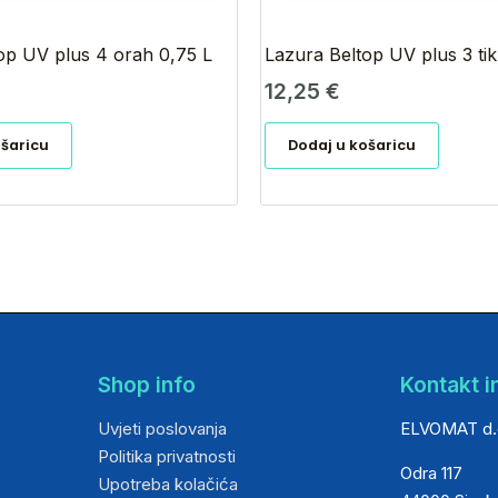
op UV plus 4 orah 0,75 L
Lazura Beltop UV plus 3 tik
12,25
€
ošaricu
Dodaj u košaricu
Shop info
Kontakt i
Uvjeti poslovanja
ELVOMAT d.
Politika privatnosti
Odra 117
Upotreba kolačića