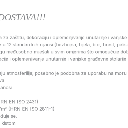
DOSTAVA!!!
 za zaštitu, dekoraciju i oplemenjivanje unutarnje i vanjske 
se u 12 standardnih nijansi (bezbojna, bijela, bor, hrast, pal
gu međusobno miješati u svim omjerima što omogućuje dob
cija i oplemenjivanje unutarnje i vanjske građevne stolarije 
aju atmosferilija; posebno je podobna za uporabu na moru 
va
nanosi
HRN EN ISO 2431)
/m³ (HRN EN ISO 2811-1)
đuje se.
 kistom