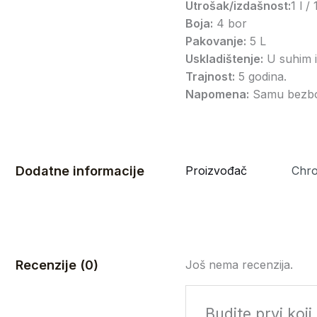
Utrošak/izdašnost:
1 l /
Boja:
4 bor
Pakovanje:
5 L
Uskladištenje:
U suhim i
Trajnost:
5 godina.
Napomena:
Samu bezbo
Dodatne informacije
Proizvođač
Chr
Recenzije (0)
Još nema recenzija.
Budite prvi koj