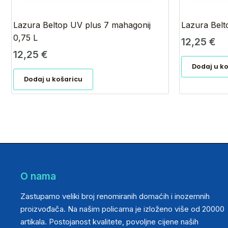
Lazura Beltop UV plus 7 mahagonij
Lazura Belt
0,75 L
12,25
€
12,25
€
Dodaj u k
Dodaj u košaricu
O nama
Zastupamo veliki broj renomiranih domaćih i inozemnih
proizvođača. Na našim policama je izloženo više od 20000
artikala. Postojanost kvalitete, povoljne cijene naših