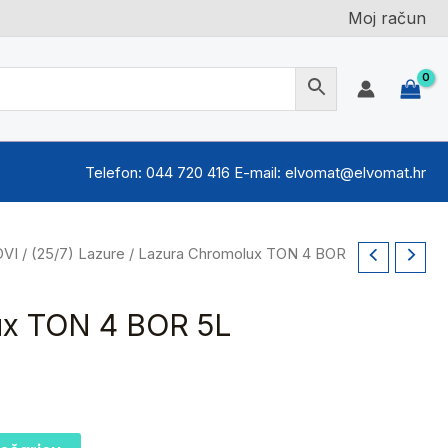
Moj račun
Telefon: 044 720 416 E-mail: elvomat@elvomat.hr
OVI
/
(25/7) Lazure
/ Lazura Chromolux TON 4 BOR
ux TON 4 BOR 5L