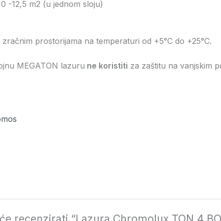
 10 -12,5 m2 (u jednom sloju)
 zračnim prostorijama na temperaturi od +5°C do +25°C.
jnu MEGATON lazuru
ne koristiti
za zaštitu na vanjskim 
omos
i će recenzirati “Lazura Chromolux TON 4 B