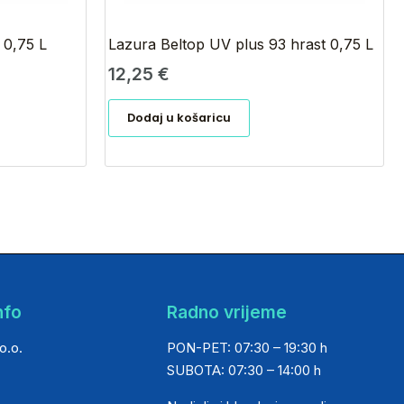
 0,75 L
Lazura Beltop UV plus 93 hrast 0,75 L
12,25
€
Dodaj u košaricu
nfo
Radno vrijeme
o.o.
PON-PET: 07:30 – 19:30 h
SUBOTA: 07:30 – 14:00 h