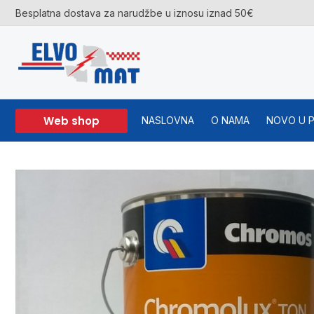
Skip
Besplatna dostava za narudžbe u iznosu iznad 50€
to
content
Web shop
NASLOVNA
O NAMA
NOVO U 