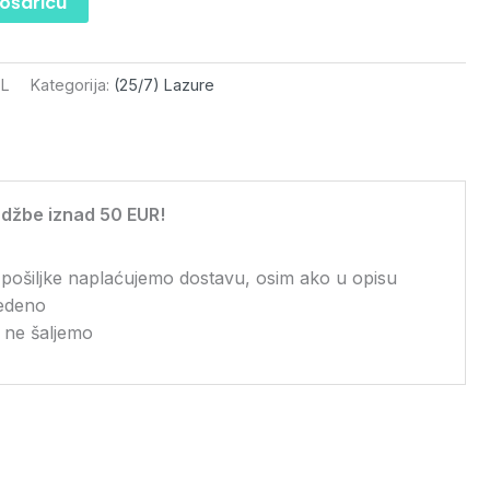
košaricu
5L
Kategorija:
(25/7) Lazure
džbe iznad 50 EUR!
 pošiljke naplaćujemo dostavu, osim ako u opisu
vedeno
 ne šaljemo