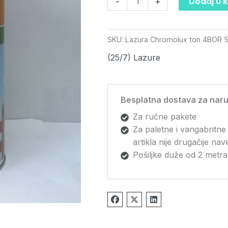
Dodaj u 
-
+
SKU:
Lazura Chromolux ton 4BOR 
(25/7) Lazure
Besplatna dostava za naru
Za ručne pakete
Za paletne i vangabritne
artikla nije drugačije na
Pošiljke duže od 2 metra