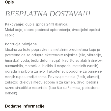
Opis
BESPLATNA DOSTAVA!!!
Pakovanje:
dupla šprica 24ml (kartica)
Metal boje, dobro podnosi opterećenja, dvodijelni epoksi
ljepilo.
Područje primjene
Idealno za teže popravke na metalnim predmetima koje je
potrebno da se odupre ekstremnim uvjetima (sile, vibracije,
(morska) voda, teški deformacija), kao što su alati ili dijelovi
automobila, motocikla, bicikla ili mopeda, metalnih (vrtnih)
ograda ili pribora za jelo. Također su pogodne za punjenje
manjih rupa u radijatorima. Povezuje metala (čelik, aluminij,
željezo) dijelova među sobom ili za kamen, drvo, beton i
razne sintetičke materijale (kao što su Formica, poliestera i
bakelit).
Dodatne informacije