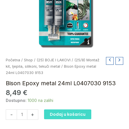
Bison
Početna
/
Shop
/
(25) BOJE I LAKOVI
/
(25/8) Montaž
Epoxy
kit, ljepila, silikoni, tekuči metal
/ Bison Epoxy metal
metal
24ml L0407030 9153
24ml
Bison Epoxy metal 24ml L0407030 9153
L0407030
8,49
€
9153
količina
Dostupno:
1000 na zalihi
-
+
Dodaj u košaricu