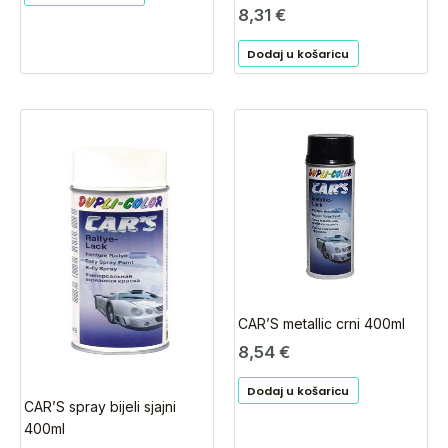
8,31
€
Dodaj u košaricu
CAR’S metallic crni 400ml
8,54
€
Dodaj u košaricu
CAR’S spray bijeli sjajni
400ml