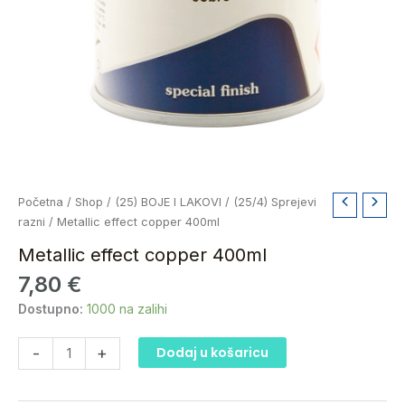
Metallic
Početna
/
Shop
/
(25) BOJE I LAKOVI
/
(25/4) Sprejevi
effect
razni
/ Metallic effect copper 400ml
copper
Metallic effect copper 400ml
400ml
7,80
€
količina
Dostupno:
1000 na zalihi
-
+
Dodaj u košaricu