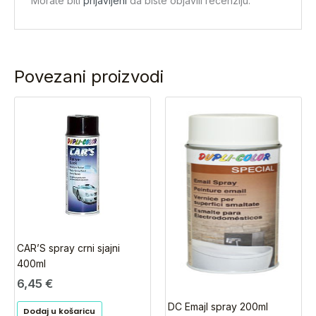
Morate biti
prijavljeni
da biste objavili recenziju.
Povezani proizvodi
CAR’S spray crni sjajni
400ml
6,45
€
DC Emajl spray 200ml
Dodaj u košaricu