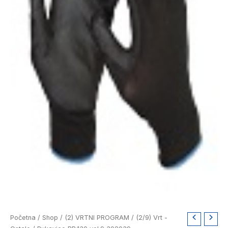
Rukavice
Početna
/
Shop
/
(2) VRTNI PROGRAM
/
(2/9) Vrt -