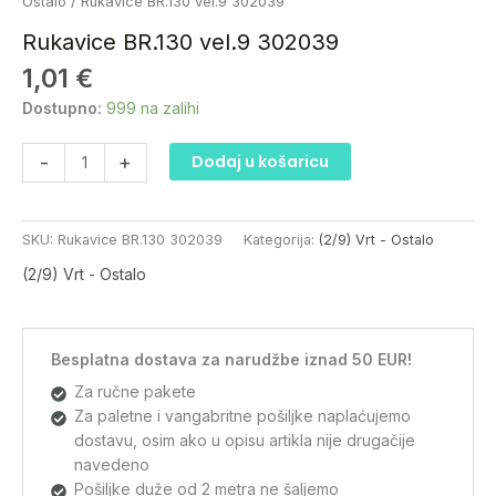
BR.130
Ostalo
/ Rukavice BR.130 vel.9 302039
vel.9
Rukavice BR.130 vel.9 302039
302039
1,01
€
količina
Dostupno:
999 na zalihi
-
+
Dodaj u košaricu
SKU:
Rukavice BR.130 302039
Kategorija:
(2/9) Vrt - Ostalo
(2/9) Vrt - Ostalo
Besplatna dostava za narudžbe iznad 50 EUR!
Za ručne pakete
Za paletne i vangabritne pošiljke naplaćujemo
dostavu, osim ako u opisu artikla nije drugačije
navedeno
Pošiljke duže od 2 metra ne šaljemo