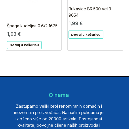
Rukavice BR.500 vel.9
9654
1,99
€
Špaga kudeljna 0.6/2 1675
1,03
€
Dodaj u košaricu
Dodaj u košaricu
O nama
Zastupamo veliki broj renomiranih domaćih i
inozemnih proizvođača. Na našim policama je
izloženo više od 20000 artikala. Postojanost
kvalitete, povoljne cijene naših proizvoda i