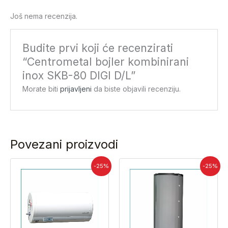
Još nema recenzija.
Budite prvi koji će recenzirati
“Centrometal bojler kombinirani
inox SKB-80 DIGI D/L”
Morate biti
prijavljeni
da biste objavili recenziju.
Povezani proizvodi
Izvorna
Trenutna
Izvorna
Trenu
-25%
-25%
cijena
cijena
cijena
cijena
bila
je:
bila
je:
je:
931,88 €.
je:
949,6
1.242,50 €.
1.266,25 €.