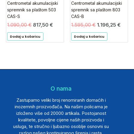
Centrometal akumulacijski
Centrometal akumulacijski
spremnik sa plaštom 503
spremnik sa plaštom 803
CAS-S
CAS-B
1.090,00
€
817,50
€
1.595,00
€
1.196,25
€
Dodaj u košaricu
Dodaj u košaricu
O nama
Zastupamo veliki broj renomiranih domaćih i
inozemnih proizvođača. Na našim policama je
izloženo više od 20000 artikala. Postojanost
kvalitete, povoljne cijene naših proizvoda i
usluga, te stručno i ljubazno osoblje osnovni su
razlog našeg kontinuiranog širenja i rasta.