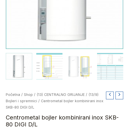
Izvorna
Trenutna
Centrometal
Početna
/
Shop
/
(13) CENTRALNO GRIJANJE
/
(13/9)
cijena
cijena
bojler
Bojleri i spremnici
/ Centrometal bojler kombinirani inox
bila
je:
kombinirani
SKB-80 DIGI D/L
je:
882,19 €.
inox
Centrometal bojler kombinirani inox SKB-
1.176,25 €.
SKB-
80 DIGI D/L
80