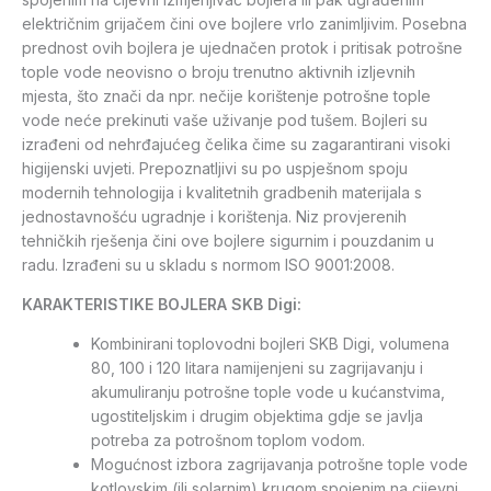
električnim grijačem čini ove bojlere vrlo zanimljivim. Posebna
prednost ovih bojlera je ujednačen protok i pritisak potrošne
tople vode neovisno o broju trenutno aktivnih izljevnih
mjesta, što znači da npr. nečije korištenje potrošne tople
vode neće prekinuti vaše uživanje pod tušem. Bojleri su
izrađeni od nehrđajućeg čelika čime su zagarantirani visoki
higijenski uvjeti. Prepoznatljivi su po uspješnom spoju
modernih tehnologija i kvalitetnih gradbenih materijala s
jednostavnošću ugradnje i korištenja. Niz provjerenih
tehničkih rješenja čini ove bojlere sigurnim i pouzdanim u
radu. Izrađeni su u skladu s normom ISO 9001:2008.
KARAKTERISTIKE BOJLERA SKB Digi:
Kombinirani toplovodni bojleri SKB Digi, volumena
80, 100 i 120 litara namijenjeni su zagrijavanju i
akumuliranju potrošne tople vode u kućanstvima,
ugostiteljskim i drugim objektima gdje se javlja
potreba za potrošnom toplom vodom.
Mogućnost izbora zagrijavanja potrošne tople vode
kotlovskim (ili solarnim) krugom spojenim na cijevni