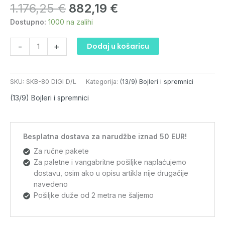
1.176,25
€
882,19
€
DIGI
D/L
Dostupno:
1000 na zalihi
količina
-
+
Dodaj u košaricu
SKU:
SKB-80 DIGI D/L
Kategorija:
(13/9) Bojleri i spremnici
(13/9) Bojleri i spremnici
Besplatna dostava za narudžbe iznad 50 EUR!
Za ručne pakete
Za paletne i vangabritne pošiljke naplaćujemo
dostavu, osim ako u opisu artikla nije drugačije
navedeno
Pošiljke duže od 2 metra ne šaljemo