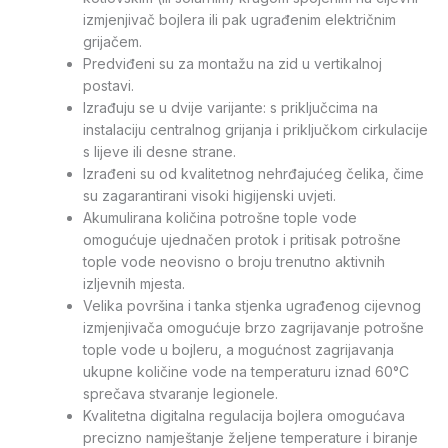
izmjenjivač bojlera ili pak ugrađenim električnim
grijačem.
Predviđeni su za montažu na zid u vertikalnoj
postavi.
Izrađuju se u dvije varijante: s priključcima na
instalaciju centralnog grijanja i priključkom cirkulacije
s lijeve ili desne strane.
Izrađeni su od kvalitetnog nehrđajućeg čelika, čime
su zagarantirani visoki higijenski uvjeti.
Akumulirana količina potrošne tople vode
omogućuje ujednačen protok i pritisak potrošne
tople vode neovisno o broju trenutno aktivnih
izljevnih mjesta.
Velika površina i tanka stjenka ugrađenog cijevnog
izmjenjivača omogućuje brzo zagrijavanje potrošne
tople vode u bojleru, a mogućnost zagrijavanja
ukupne količine vode na temperaturu iznad 60°C
sprečava stvaranje legionele.
Kvalitetna digitalna regulacija bojlera omogućava
precizno namještanje željene temperature i biranje