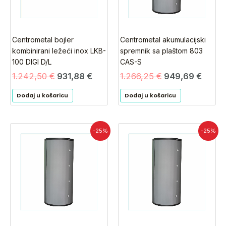
Centrometal bojler
Centrometal akumulacijski
kombinirani ležeći inox LKB-
spremnik sa plaštom 803
100 DIGI D/L
CAS-S
1.242,50
€
931,88
€
1.266,25
€
949,69
€
Dodaj u košaricu
Dodaj u košaricu
Izvorna
Trenutna
Izvorna
Tren
-25%
-25%
cijena
cijena
cijena
cijen
bila
je:
bila
je:
je:
817,50 €.
je:
1.196,
1.090,00 €.
1.595,00 €.