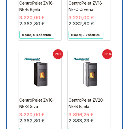
CentroPelet ZV16-
CentroPelet ZV16-
NE-B Bijela
NE-C Crvena
3.220,00
€
3.220,00
€
2.382,80
€
2.382,80
€
Dodaj u košaricu
Dodaj u košaricu
Izvorna
Trenutna
Izvorna
Trenutna
-26%
-26%
cijena
cijena
cijena
cijena
bila
je:
bila
je:
je:
2.382,80 €.
je:
2.883,23 €.
3.220,00 €.
3.896,25 €.
CentroPelet ZV16-
CentroPelet ZV20-
NE-S Siva
NE-B Bijela
3.220,00
€
3.896,25
€
2.382,80
€
2.883,23
€