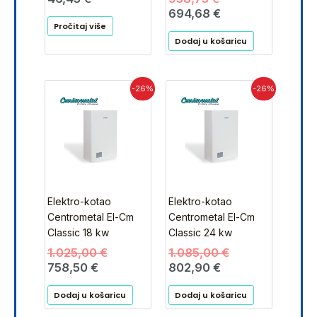
694,68
€
Pročitaj više
Dodaj u košaricu
Trenutna
Izvorna
Trenutna
Izvorna
-26%
-26%
cijena
cijena
cijena
cijena
je:
bila
je:
bila
758,50 €.
je:
802,90 €.
je:
1.025,00 €.
1.085,00 €.
Elektro-kotao
Elektro-kotao
Centrometal El-Cm
Centrometal El-Cm
Classic 18 kw
Classic 24 kw
1.025,00
€
1.085,00
€
758,50
€
802,90
€
Dodaj u košaricu
Dodaj u košaricu