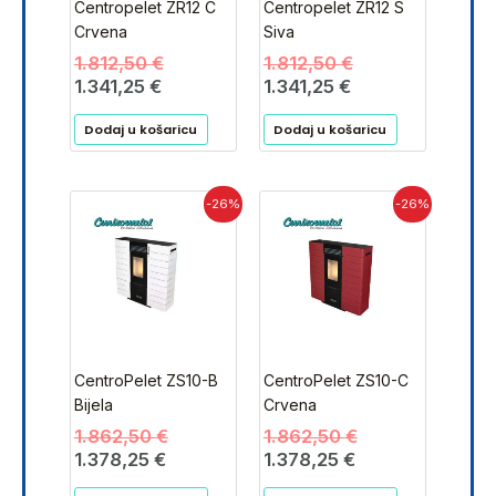
Centropelet ZR12 C
Centropelet ZR12 S
Crvena
Siva
1.812,50
€
1.812,50
€
1.341,25
€
1.341,25
€
Dodaj u košaricu
Dodaj u košaricu
Trenutna
Izvorna
Trenutna
Izvorna
-26%
-26%
cijena
cijena
cijena
cijena
je:
bila
je:
bila
1.378,25 €.
je:
1.378,25 €.
je:
1.862,50 €.
1.862,50 €.
CentroPelet ZS10-B
CentroPelet ZS10-C
Bijela
Crvena
1.862,50
€
1.862,50
€
1.378,25
€
1.378,25
€