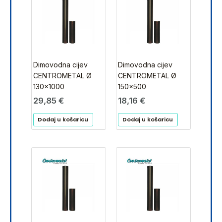
Dimovodna cijev
Dimovodna cijev
CENTROMETAL Ø
CENTROMETAL Ø
130×1000
150×500
29,85
€
18,16
€
Dodaj u košaricu
Dodaj u košaricu