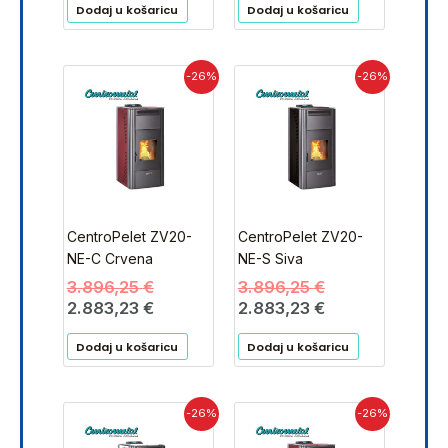
Dodaj u košaricu
Dodaj u košaricu
Izvorna
Trenutna
Izvorna
Trenutna
-26%
-26%
cijena
cijena
cijena
cijena
bila
je:
bila
je:
je:
2.883,23 €.
je:
2.883,23 €.
3.896,25 €.
3.896,25 €.
CentroPelet ZV20-
CentroPelet ZV20-
NE-C Crvena
NE-S Siva
3.896,25
€
3.896,25
€
2.883,23
€
2.883,23
€
Dodaj u košaricu
Dodaj u košaricu
Trenutna
Izvorna
Trenutna
Izvorna
-26%
-26%
cijena
cijena
cijena
cijena