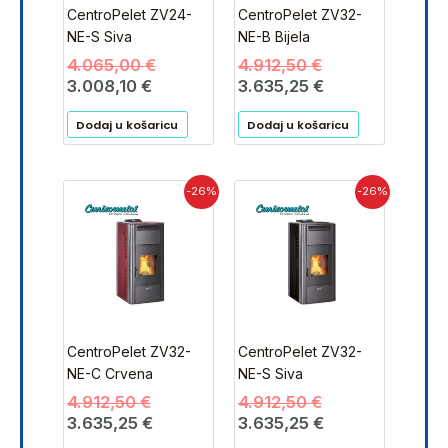
CentroPelet ZV24-
CentroPelet ZV32-
NE-S Siva
NE-B Bijela
4.065,00
€
4.912,50
€
3.008,10
€
3.635,25
€
Dodaj u košaricu
Dodaj u košaricu
Izvorna
Trenutna
Izvorna
Trenutna
-26%
-26%
cijena
cijena
cijena
cijena
bila
je:
bila
je:
je:
3.635,25 €.
je:
3.635,25 €.
4.912,50 €.
4.912,50 €.
CentroPelet ZV32-
CentroPelet ZV32-
NE-C Crvena
NE-S Siva
4.912,50
€
4.912,50
€
3.635,25
€
3.635,25
€