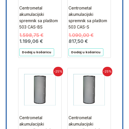
Centrometal
Centrometal
akumulacijski
akumulacijski
spremnik sa plaštom
spremnik sa plaštom
503 CAS-BS
503 CAS-S
1.598,75
€
1.090,00
€
1.199,06
€
817,50
€
Dodaj u košaricu
Dodaj u košaricu
Trenutna
Izvorna
Trenutna
Izvorna
-25%
-25%
cijena
cijena
cijena
cijena
je:
bila
je:
bila
705,00 €.
je:
1.196,25 €.
je:
940,00 €.
1.595,00 €.
Centrometal
Centrometal
akumulacijski
akumulacijski