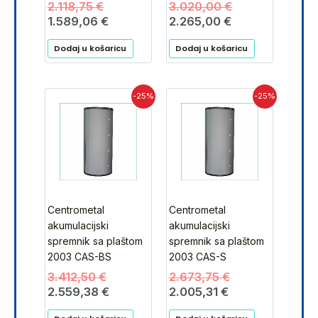
2.118,75
€
3.020,00
€
1.589,06
€
2.265,00
€
Dodaj u košaricu
Dodaj u košaricu
Izvorna
Trenutna
Trenutna
Izvorna
-25%
-25%
cijena
cijena
cijena
cijena
bila
je:
je:
bila
je:
2.559,38 €.
2.005,31 €.
je:
3.412,50 €.
2.673,75 €.
Centrometal
Centrometal
akumulacijski
akumulacijski
spremnik sa plaštom
spremnik sa plaštom
2003 CAS-BS
2003 CAS-S
3.412,50
€
2.673,75
€
2.559,38
€
2.005,31
€