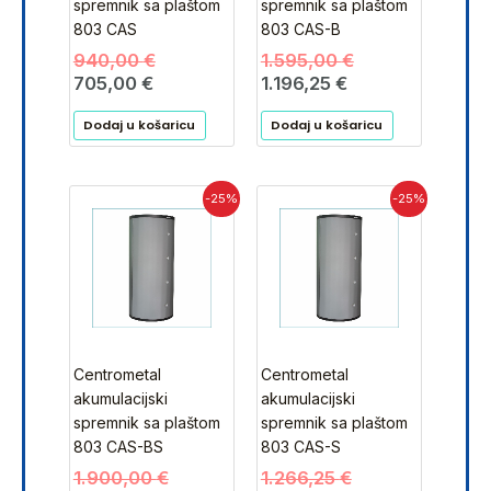
spremnik sa plaštom
spremnik sa plaštom
803 CAS
803 CAS-B
940,00
€
1.595,00
€
705,00
€
1.196,25
€
Dodaj u košaricu
Dodaj u košaricu
Trenutna
Izvorna
Trenutna
Izvorna
-25%
-25%
cijena
cijena
cijena
cijena
je:
bila
je:
bila
1.425,00 €.
je:
949,69 €.
je:
1.900,00 €.
1.266,25 €.
Centrometal
Centrometal
akumulacijski
akumulacijski
spremnik sa plaštom
spremnik sa plaštom
803 CAS-BS
803 CAS-S
1.900,00
€
1.266,25
€