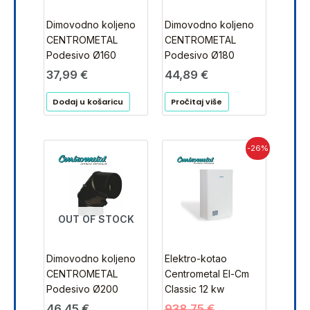
Dimovodno koljeno
Dimovodno koljeno
CENTROMETAL
CENTROMETAL
Podesivo Ø160
Podesivo Ø180
37,99
€
44,89
€
Dodaj u košaricu
Pročitaj više
Izvorna
Trenutna
-26%
cijena
cijena
bila
je:
je:
694,68 €.
938,75 €.
OUT OF STOCK
Dimovodno koljeno
Elektro-kotao
CENTROMETAL
Centrometal El-Cm
Podesivo Ø200
Classic 12 kw
46,45
€
938,75
€