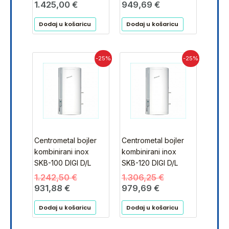
1.425,00
€
949,69
€
Dodaj u košaricu
Dodaj u košaricu
Trenutna
Izvorna
Trenutna
Izvorna
-25%
-25%
cijena
cijena
cijena
cijena
je:
bila
je:
bila
931,88 €.
je:
979,69 €.
je:
1.242,50 €.
1.306,25 €.
Centrometal bojler
Centrometal bojler
kombinirani inox
kombinirani inox
SKB-100 DIGI D/L
SKB-120 DIGI D/L
1.242,50
€
1.306,25
€
931,88
€
979,69
€
Dodaj u košaricu
Dodaj u košaricu