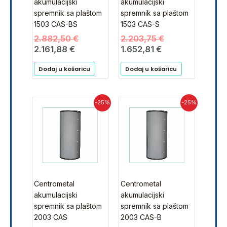
akumulacijski
akumulacijski
spremnik sa plaštom
spremnik sa plaštom
1503 CAS-BS
1503 CAS-S
2.882,50
€
2.203,75
€
2.161,88
€
1.652,81
€
Dodaj u košaricu
Dodaj u košaricu
Izvorna
Trenutna
Trenutna
Izvorna
-25%
-25%
cijena
cijena
cijena
cijena
bila
je:
je:
bila
je:
1.589,06 €.
2.265,00 €.
je:
2.118,75 €.
3.020,00 €.
Centrometal
Centrometal
akumulacijski
akumulacijski
spremnik sa plaštom
spremnik sa plaštom
2003 CAS
2003 CAS-B