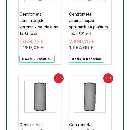
Centrometal
Centrometal
akumulacijski
akumulacijski
spremnik sa plaštom
spremnik sa plaštom
1503 CAS
1503 CAS-B
1.678,75
€
2.606,25
€
1.259,06
€
1.954,69
€
Dodaj u košaricu
Dodaj u košaricu
Trenutna
Izvorna
Trenutna
Izvorna
-25%
-25%
cijena
cijena
cijena
cijena
je:
bila
je:
bila
2.161,88 €.
je:
1.652,81 €.
je:
2.882,50 €.
2.203,75 €.
Centrometal
Centrometal