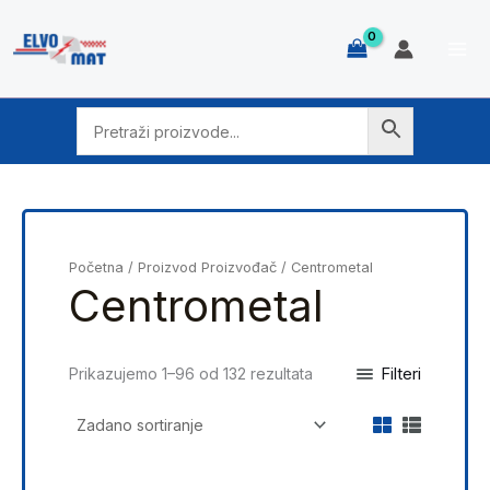
Skip
to
content
Početna
/ Proizvod Proizvođač / Centrometal
Centrometal
Filteri
Prikazujemo 1–96 od 132 rezultata