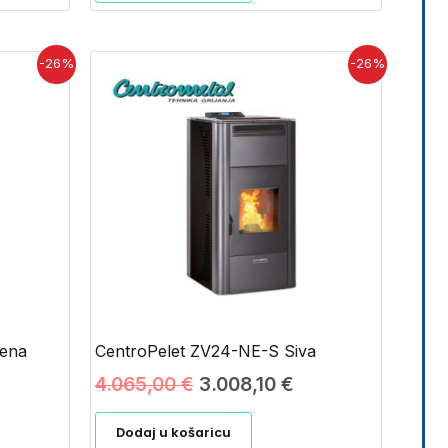
renutna
Izvorna
Trenutna
-26%
-26%
jena
cijena
cijena
:
bila
je:
008,10 €.
je:
3.008,10 €.
4.065,00 €.
vena
CentroPelet ZV24-NE-S Siva
4.065,00
€
3.008,10
€
Dodaj u košaricu