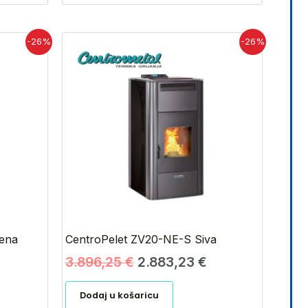
renutna
Izvorna
Trenutna
-26%
-26%
ijena
cijena
cijena
e:
bila
je:
.883,23 €.
je:
2.883,23 €.
3.896,25 €.
ena
CentroPelet ZV20-NE-S Siva
3.896,25
€
2.883,23
€
Dodaj u košaricu