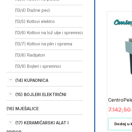
(13/4) Etažne peći
(13/5) Kotlovi elektro
(13/6) Kotlovi na lož ulje i spremnici
(13/7) Kotlovi na plin i oprema
(13/8) Radijatori
(13/9) Bojleri i spremnici
(14) KUPAONICA
(15) BOJLERI ELEKTRIČNI
CentroPel
7.142,5
(16) MJEŠALICE
(17) KERAMIČARSKI ALAT I
Dodaj u 