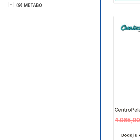
(9) METABO
CentroPel
4.065,0
Dodaj u 