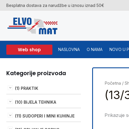
Skip
Besplatna dostava za narudžbe u iznosu iznad 50€
to
content
Web shop
NASLOVNA
O NAMA
NOVO U 
Kategorije proizvoda
Početna
/
S
(1) PRAKTIK
(13/
(10) BIJELA TEHNIKA
Prikazuje s
(11) SUDOPERI I MINI KUHINJE