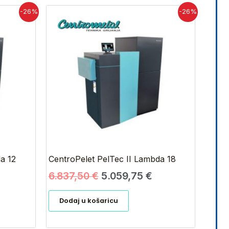
renutna
Izvorna
Trenutna
-26%
-26%
jena
cijena
cijena
:
bila
je:
910,83 €.
je:
5.059,75 €.
6.837,50 €.
a 12
CentroPelet PelTec II Lambda 18
6.837,50
€
5.059,75
€
Dodaj u košaricu