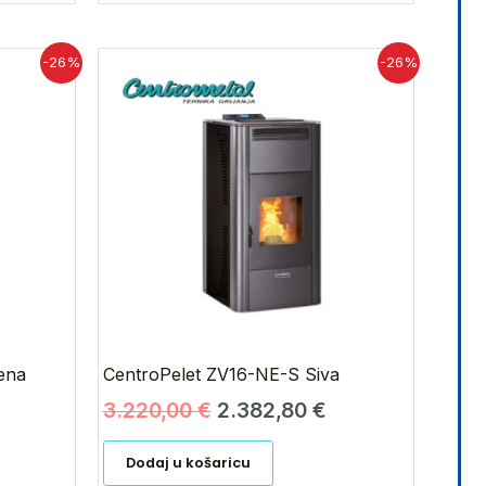
renutna
Izvorna
Trenutna
-26%
-26%
ijena
cijena
cijena
e:
bila
je:
.382,80 €.
je:
2.382,80 €.
3.220,00 €.
ena
CentroPelet ZV16-NE-S Siva
3.220,00
€
2.382,80
€
Dodaj u košaricu