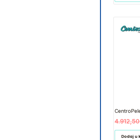
CentroPele
4.912,5
Dodaj u 