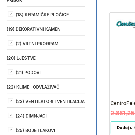
PRIBOR
(18) KERAMIČKE PLOČICE
(19) DEKORATIVNI KAMEN
(2) VRTNI PROGRAM
(20) LJESTVE
(21) PODOVI
(22) KLIME I ODVLAŽIVAČI
(23) VENTILATORI I VENTILACIJA
CentroPele
2.881,2
(24) DIMNJACI
Dodaj u 
(25) BOJE I LAKOVI