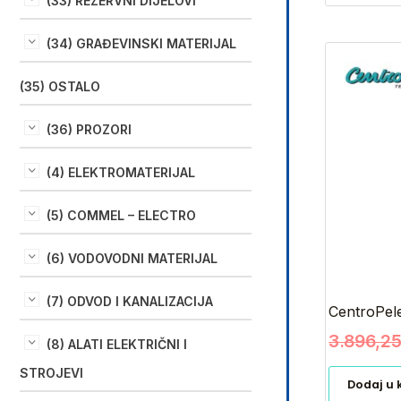
(33) REZERVNI DIJELOVI
(34) GRAĐEVINSKI MATERIJAL
(35) OSTALO
(36) PROZORI
(4) ELEKTROMATERIJAL
(5) COMMEL – ELECTRO
(6) VODOVODNI MATERIJAL
(7) ODVOD I KANALIZACIJA
CentroPel
3.896,2
(8) ALATI ELEKTRIČNI I
STROJEVI
Dodaj u 