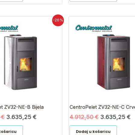
Izvorna
Trenutna
Izvorna
T
-26%
cijena
cijena
cijena
c
bila
je:
bila
j
je:
3.635,25 €.
je:
3
4.912,50 €.
4.912,50 €.
t ZV32-NE-B Bijela
CentroPelet ZV32-NE-C Crv
0
€
3.635,25
€
4.912,50
€
3.635,25
€
košaricu
Dodaj u košaricu