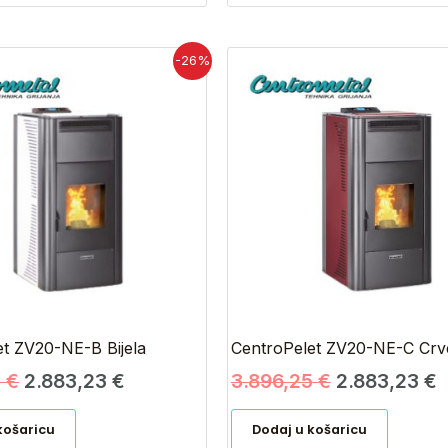
Izvorna
Trenutna
Izvorna
T
-26%
cijena
cijena
cijena
c
bila
je:
bila
j
je:
2.883,23 €.
je:
2
3.896,25 €.
3.896,25 €.
et ZV20-NE-B Bijela
CentroPelet ZV20-NE-C Crv
5
€
2.883,23
€
3.896,25
€
2.883,23
€
košaricu
Dodaj u košaricu