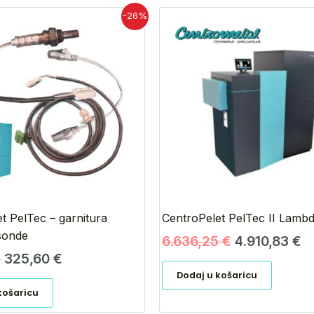
Izvorna
Trenutna
Izvorna
T
-26%
cijena
cijena
cijena
ci
bila
je:
bila
je
je:
325,60 €.
je:
4.
440,00 €.
6.636,25 €.
t PelTec – garnitura
CentroPelet PelTec II Lambd
onde
6.636,25
€
4.910,83
€
€
325,60
€
Dodaj u košaricu
košaricu