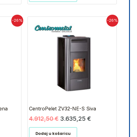
renutna
Izvorna
Trenutna
-26%
-26%
ijena
cijena
cijena
e:
bila
je:
.635,25 €.
je:
3.635,25 €.
4.912,50 €.
ena
CentroPelet ZV32-NE-S Siva
4.912,50
€
3.635,25
€
Dodaj u košaricu