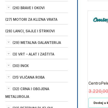
(26) BRAVE I OKOVI
(27) MOTORI ZA KLIZNA VRATA
(28) LANCI, SAJLE I ŠTRIKOVI
(29) METALNA GALANTERIJA
(3) VRT – ALAT I ZAŠTITA
(30) INOX
(31) VIJČANA ROBA
CentroPele
(32) CRNA I OBOJENA
3.220,0
METALURGIJA
Dodaj u 