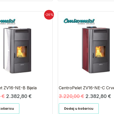
Izvorna
Trenutna
Izvorna
T
-26%
cijena
cijena
cijena
c
bila
je:
bila
j
je:
2.382,80 €.
je:
2
3.220,00 €.
3.220,00 €.
t ZV16-NE-B Bijela
CentroPelet ZV16-NE-C Crv
0
€
2.382,80
€
3.220,00
€
2.382,80
€
košaricu
Dodaj u košaricu