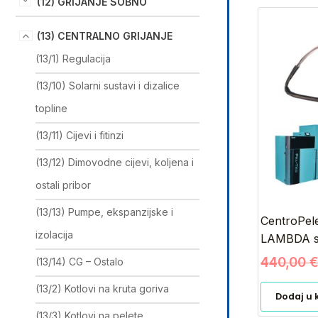
(12) GRIJANJE SOBNO
(13) CENTRALNO GRIJANJE
(13/1) Regulacija
(13/10) Solarni sustavi i dizalice
topline
(13/11) Cijevi i fitinzi
(13/12) Dimovodne cijevi, koljena i
ostali pribor
(13/13) Pumpe, ekspanzijske i
CentroPele
izolacija
LAMBDA s
440,00
(13/14) CG – Ostalo
(13/2) Kotlovi na kruta goriva
Dodaj u 
(13/3) Kotlovi na pelete