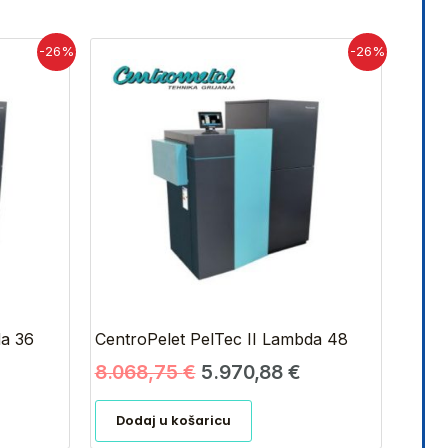
renutna
Izvorna
Trenutna
-26%
-26%
ijena
cijena
cijena
e:
bila
je:
.715,58 €.
je:
5.970,88 €.
8.068,75 €.
da 36
CentroPelet PelTec II Lambda 48
8.068,75
€
5.970,88
€
Dodaj u košaricu