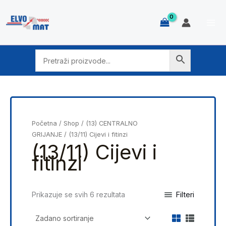
Skip
to
content
Početna
/
Shop
/
(13) CENTRALNO
GRIJANJE
/ (13/11) Cijevi i fitinzi
(13/11) Cijevi i
fitinzi
Filteri
Prikazuje se svih 6 rezultata