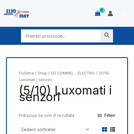
Skip
to
content
Početna
/
Shop
/
(5) COMMEL - ELECTRO
/ (5/10)
Luxomati i senzori
(5/10) Luxomati i
senzori
Filteri
Prikazuje se svih 9 rezultata