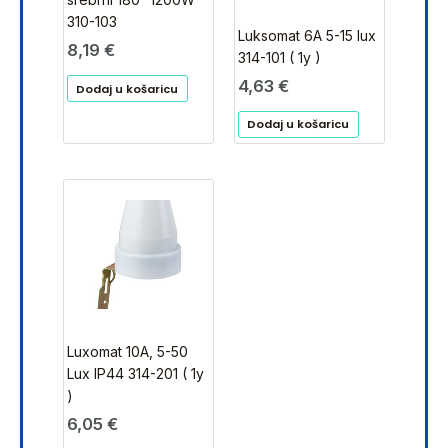
310-103
Luksomat 6A 5-15 lux
8,19
€
314-101 ( 1y )
4,63
€
Dodaj u košaricu
Dodaj u košaricu
Luxomat 10A, 5-50
Lux IP44 314-201 ( 1y
)
6,05
€