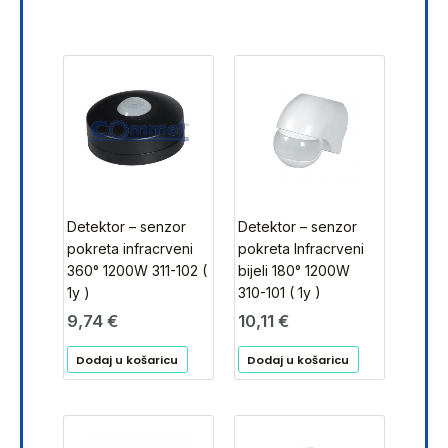
Detektor – senzor
Detektor – senzor
pokreta infracrveni
pokreta Infracrveni
360° 1200W 311-102 (
bijeli 180° 1200W
1y )
310-101 ( 1y )
9,74
€
10,11
€
Dodaj u košaricu
Dodaj u košaricu