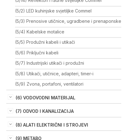
(5/14) Reflektori i radne svijetiljke Commel
(5/2) LED kuhinjske svjetiljke Commel
(5/3) Prenosive utičnice, ugradbene i prenaponske
(5/4) Kabelske motalice
(5/5) Produžni kabeli i utikači
(5/6) Priključni kabeli
(5/7) Industrijski utikači i produžni
(5/8) Utikači, utičnice, adapteri, timer-i
(5/9) Zvona, portafoni, ventilatori
(6) VODOVODNI MATERIJAL
(7) ODVOD I KANALIZACIJA
(8) ALATI ELEKTRIČNI I STROJEVI
(9) METABO