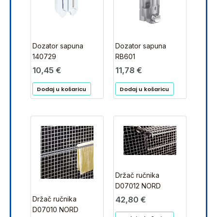
Dozator sapuna
Dozator sapuna
140729
RB601
10,45
€
11,78
€
Dodaj u košaricu
Dodaj u košaricu
Držač ručnika
D07012 NORD
Držač ručnika
42,80
€
D07010 NORD