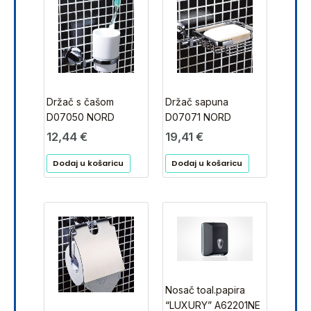
Držač s čašom
Držač sapuna
D07050 NORD
D07071 NORD
12,44
€
19,41
€
Dodaj u košaricu
Dodaj u košaricu
Nosač toal.papira
“LUXURY” A62201NE