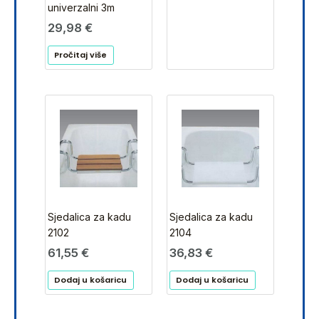
univerzalni 3m
29,98
€
Pročitaj više
Sjedalica za kadu
Sjedalica za kadu
2102
2104
61,55
€
36,83
€
Dodaj u košaricu
Dodaj u košaricu