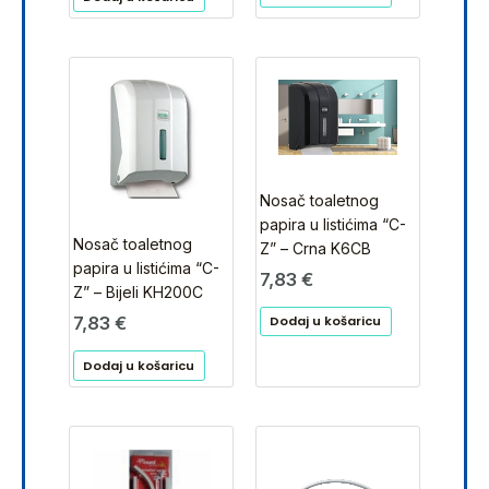
Nosač toaletnog
papira u listićima “C-
Nosač toaletnog
Z” – Crna K6CB
papira u listićima “C-
7,83
€
Z” – Bijeli KH200C
Dodaj u košaricu
7,83
€
Dodaj u košaricu