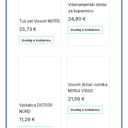
Višenamjenski stolac
za kupaonicu
24,80
€
Tuš set Voxort N01113
23,73
€
Dodaj u košaricu
Dodaj u košaricu
Voxort držač ručnika
N11154 V1500
21,56
€
Vješalica D07030
Dodaj u košaricu
NORD
11,29
€