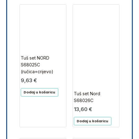
Tuš set NORD
S68025C
(ručica+crijevo)
9,63
€
Dodaj u košaricu
Tuš set Nord
S68026C
13,60
€
Dodaj u košaricu