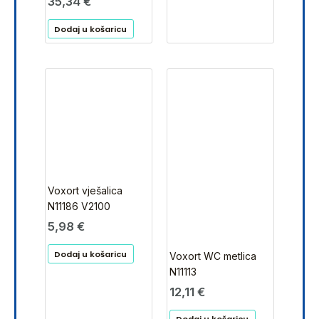
35,34
€
Dodaj u košaricu
Voxort vješalica
N11186 V2100
5,98
€
Dodaj u košaricu
Voxort WC metlica
N11113
12,11
€