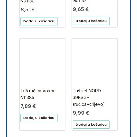
N01132
N01130
9,65
€
8,51
€
Dodaj u košaricu
Dodaj u košaricu
Tuš ručica Voxort
Tuš set NORD
N11385
39BSGH
(ručica+crijevo)
7,89
€
9,99
€
Dodaj u košaricu
Dodaj u košaricu