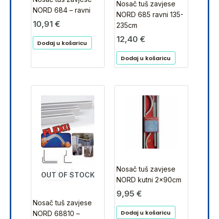
Nosač tuš zavjese
NORD 684 – ravni
NORD 685 ravni 135-
10,91
€
235cm
12,40
€
Dodaj u košaricu
Dodaj u košaricu
Nosač tuš zavjese
OUT OF STOCK
NORD kutni 2x90cm
9,95
€
Nosač tuš zavjese
Dodaj u košaricu
NORD 68810 –