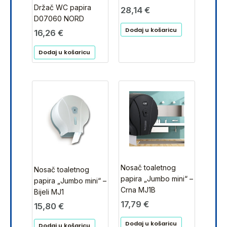
Držač WC papira
28,14
€
D07060 NORD
Dodaj u košaricu
16,26
€
Dodaj u košaricu
Nosač toaletnog
Nosač toaletnog
papira „Jumbo mini“ –
papira „Jumbo mini“ –
Crna MJ1B
Bijeli MJ1
17,79
€
15,80
€
Dodaj u košaricu
Dodaj u košaricu