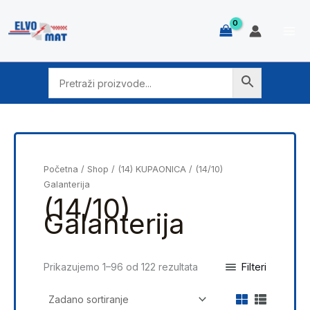
Skip
to
content
Početna
/
Shop
/
(14) KUPAONICA
/ (14/10)
Galanterija
(14/10)
Galanterija
Filteri
Prikazujemo 1–96 od 122 rezultata